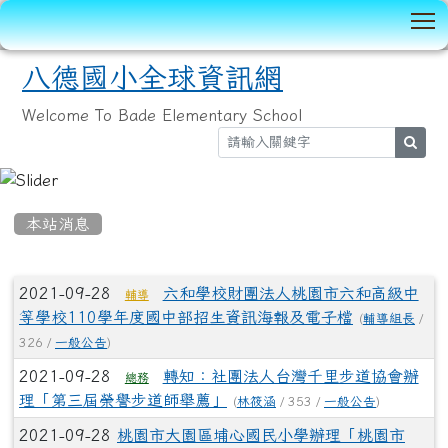
T
八德國小全球資訊網
Welcome To Bade Elementary School
sear
:::
本站消息
文章列表
2021-09-28
六和學校財團法人桃園市六和高級中
輔導
等學校110學年度國中部招生資訊海報及電子檔
(
輔導組長
/
326 /
一般公告
)
2021-09-28
轉知：社團法人台灣千里步道協會辦
總務
理「第三屆榮譽步道師舉薦」
(
林筱涵
/ 353 /
一般公告
)
2021-09-28
桃園市大園區埔心國民小學辦理「桃園市