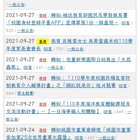
/
一般公告
)
2021-09-27
轉知-檢送教育部國民及學前教育署
學務
「校園食材登錄平臺APP」宣傳單張1份，請查照。
(
訪客
/
320 /
一般公告
)
2021-09-27
恭賀 呂雅雲女士 高票當選本校110學
重要
年度家長會會長
(
訪客
/ 753 /
一般公告
)
2021-09-27
轉知：兒童新樂園即日起展出「大昆
學務
蟲展」
(
訪客
/ 341 /
一般公告
)
2021-09-27
轉知：「110學年度校園菸檳危害防
學務
制教育介入輔導計畫」之「網紅就是你」短片競賽
(
訪客
/
364 /
學生競賽
)
2021-09-27
轉知「110年度海洋教育體驗課程及
學務
交流活動計畫」－【一日海事職人初體驗】
(
訪客
/ 349 /
一
般公告
)
2021-09-24
轉知桃園市童軍會辦理「桃園市童軍
學務
參加第25次世界童軍大露營」
(
訪客
/ 422 /
一般公告
)