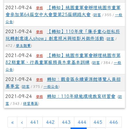
2021-09-24
【轉知】桃園童軍會辦理桃園市童軍
學務
會參加第64屆空中大會暨第25屆網路大會
(
訪客
/ 355 /
一般
公告
)
2021-09-24
【轉知】110年度「廉手童心拒私菸
學務
玩轉創意達人show」創意照片與短影片徵件活動
(
訪客
/
472 /
學生競賽
)
2021-09-24
【轉知】桃園市童軍會辦理桃園市第
學務
82期童軍、行義童軍服務員木章基本訓練
(
訪客
/ 384 /
一般
公告
)
2021-09-24
轉知：觀音區永續資源館導覽人員招
學務
募事宜
(
訪客
/ 375 /
一般公告
)
2021-09-24
轉知：110年綠能環境教育研習會
(
訪
學務
客
/ 343 /
研習專區
)
«
‹
441
442
443
444
445
446