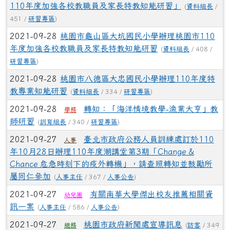
110年度加強各校教職員及家長特教知能研習」
(
資料組長
/
451 /
研習專區
)
2021-09-28
桃園市龜山區大坑國民小學辦理桃園市110
年度加強各校教職員及家長特教知能研習
(
資料組長
/ 408 /
研習專區
)
2021-09-28
桃園市八德區大忠國民小學辦理110年度特
教專業知能研習
(
資料組長
/ 334 /
研習專區
)
2021-09-28
轉知：「海洋情境教學-漁業大亨」教
學務
師研習
(
訓育組長
/ 340 /
研習專區
)
2021-09-27
臺北市政府公務人員訓練處訂於110
人事
年10月28日辦理110年度潮講堂第3期「Change &
Chance 危急時刻下的疫外轉機」，請查照轉知並鼓勵所
屬同仁參加
(
人事主任
/ 367 /
人事公告
)
2021-09-27
有關南華大學傑出校友推薦相關資
幼兒園
訊一案
(
人事主任
/ 586 /
人事公告
)
2021-09-27
桃園市政府新聞處宣導訊息
(
訪客
/ 349
總務