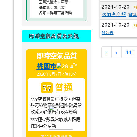
空氣質量令人滿意，
2021-10-20
基本無空氣污染
各類人群可正常活動
次尚有名額
(
輔
2021-10-20
般公告
)
即時空氣品質及天氣
«
‹
441
即時空氣品質
桃園市
°c
28.4
2026年8月7日 4時13分
普通
57
????空氣質量可接受，但某
些污染物可能對極少數異常
敏感人群健康有較弱影響
????極少數異常敏感人群應
減少戶外活動
PM2.5 微型感測器