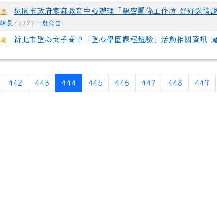
桃園市政府家庭教育中心辦理「親密關係工作坊-好好談情說
輔導
導組長
/ 372 /
一般公告
)
新北市聖心女子高中「聖心學園課程體驗」活動相關資訊
(
輔導
(current)
442
443
444
445
446
447
448
449