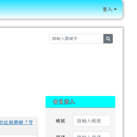
登入
:::
search
:::
會員登入
帳號
於近期舉辦「守