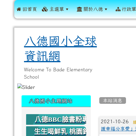
 回首頁
主選單
關於八德
行政
八德國小全球
資訊網
Welcome To Bade Elementary
School
:::
:::
本站消息
八德國小主題網站
八德BBC臉書粉專
文章列
2021-10-26
護幸福分享愛」
生生喝鮮乳 桃園鈣