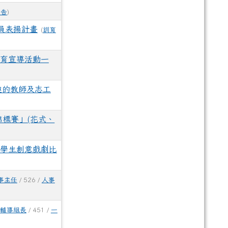
公告
)
員表揚計畫
(
訓育
教育宣導活動一
趣的教師及志工
錦標賽」(花式、
國學生創意戲劇比
事主任
/ 526 /
人事
輔導組長
/ 451 /
一