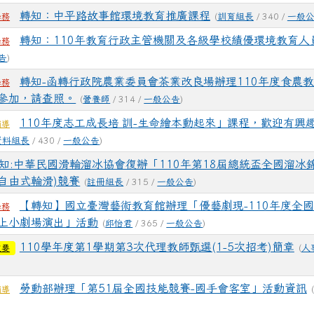
轉知：中平路故事館環境教育推廣課程
(
訓育組長
/ 340 /
一般
學務
轉知：110年教育行政主管機關及各級學校績優環境教育人
學務
告
)
轉知-函轉行政院農業委員會茶業改良場辦理110年度食農
學務
參加，請查照。
(
營養師
/ 314 /
一般公告
)
110年度志工成長培 訓-生命繪本動起來」課程，歡迎有興
輔導
資料組長
/ 430 /
一般公告
)
知:中華民國滑輪溜冰協會復辦「110年第18屆總統盃全國溜冰
自由式輪滑)競賽
(
註冊組長
/ 315 /
一般公告
)
【轉知】國立臺灣藝術教育館辦理「優藝劇現-110年度全
學務
上小劇場演出」活動
(
邱怡君
/ 365 /
一般公告
)
110學年度第1學期第3次代理教師甄選(1-5次招考)簡章
(
人
重要
勞動部辦理「第51屆全國技能競賽-國手會客室」活動資訊
(
輔導