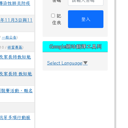
密碼
傳染性肺炎防疫
記
登入
11月3日與11
住我
/
一般公告
)
Google網站翻譯工具列
10 /
研習專區
)
及家長特教知能
Select Language
▼
及家長特 教知能
列競賽活動，報名
訊等多項行動服