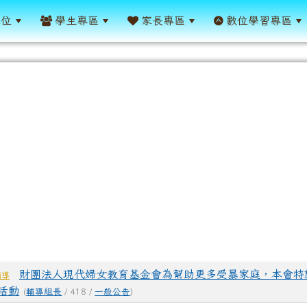
單位
學生專區
家長專區
數位學習專區
表
財團法人現代婦女教育基金會為幫助更多受暴家庭，本會特
輔導
活動
(
輔導組長
/ 418 /
一般公告
)