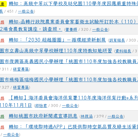
轉知：高級中等以下學校及幼兒園110學年度因應嚴重特殊
重要
長
/ 451 /
一般公告
)
轉知-函轉行政院農業委員會家畜衛生試驗所訂於本（110）年
學務
辦2場食農教育講座，請查照。
(
營養師
/ 320 /
一般公告
)
轉知：「2030 超越圈圈」－循環經濟新創展
(
訓育組長
/ 303 
學務
園市立壽山高級中等學校辦理110年度特教知能研習
(
資料組長
/ 3
園市復興區高義國民小學辦理「桃園市110年度加強各校教職員
/ 311 /
研習專區
)
園市楊梅區瑞梅國民小學辦理「桃園市110年度加強各校教職員
/ 327 /
研習專區
)
【轉知】海洋委員會海洋保育署110年度海洋保育行動+系
學務
10年11月1日
(
邱怡君
/ 300 /
一般公告
)
轉知桃園市政府新聞處宣導訊息
(
林筱涵
/ 379 /
一般公告
)
總務
轉知：「環境即時通APP」已提供即時空氣品質及綠生活資
學務
 /
一般公告
)