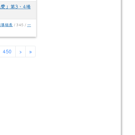
愛」第3、4場
輔導組長
/ 345 /
一
450
›
»