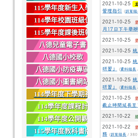
2021-10-25
健康
115學年度新生入學
管理指引
(
訓育組
專區
114學年校園班級位
2021-10-25
月17日下午舉
置圖
115學年度課後班報
2021-10-25
名
八德兒童電子書
2021-10-25
桃
八德國小校歌
2021-10-25
桃
八德國小防疫專區
研習」
(
資料組長
2021-10-25
桃
八德國小圖書網站
研習」
(
資料組長
114學年度下學期社
2021-10-25
團報名
114學年度課程計
截止時間延長至1
畫
2021-10-22
114學年度公開觀
2021-10-22
課
115學年度教科書版
務
(
訓育組長
/ 380