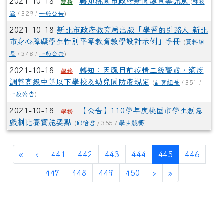
2021-10-18
轉知桃園市政府新聞處宣導訊息
(
林筱
總務
涵
/ 329 /
一般公告
)
2021-10-18
新北市政府教育局出版「學習的引路人-新北
市身心障礙學生性別平等教育教學設計示例」手冊
(
資料組
長
/ 348 /
一般公告
)
2021-10-18
轉知：因應目前疫情二級警戒，適度
學務
調整高級中等以下學校及幼兒園防疫規定
(
訓育組長
/ 351 /
一般公告
)
2021-10-18
【公告】110學年度桃園市學生創意
學務
戲劇比賽實施要點
(
邱怡君
/ 355 /
學生競賽
)
(current)
«
‹
441
442
443
444
445
446
447
448
449
450
›
»