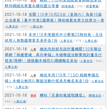
2021-10-18
轉知：110年度推展教育部綠色學校
學務
夥伴網路成果暨永續校園分享會
(
訓育組長
/ 342 /
研習專區
)
2021-10-18
有關 110年10月23日（星期六）為第10屆
立法委員（臺中市第2選舉區）陳柏惟罷免案之投票日一案
(
人事主任
/ 307 /
一般公告
)
2021-10-18
本市110年度國民中小學第25期校長、主任
候用人員甄選簡章及表件各1份
(
人事主任
/ 378 /
人事公告
)
2021-10-18
檢送內政部及該所屬機關110年聯合
人事
舉辦「相遇營建‧犇向幸福」未婚聯誼活動實施計畫及行
程表(復辦)，請鼓勵未婚同仁踴躍報名參加
(
人事主任
/ 360 /
人事公告
)
2021-10-18
檢送本府110年「I DO 桃緣幸福花
人事
嫁」未婚公教同仁聯誼活動行程表及報名表各1份
(
人事主任
/ 376 /
人事公告
)
2021-10-18
轉知「反毒知能進階講座」
(
學務主任
/
學務
346 /
一般公告
)