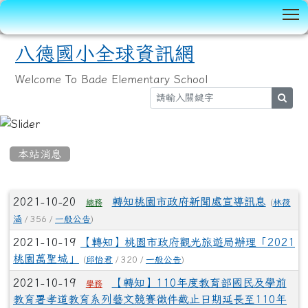
T
八德國小全球資訊網
Welcome To Bade Elementary School
sear
:::
本站消息
文章列表
2021-10-20
轉知桃園市政府新聞處宣導訊息
(
林筱
總務
涵
/ 356 /
一般公告
)
2021-10-19
【轉知】桃園市政府觀光旅遊局辦理「2021
桃園萬聖城」
(
邱怡君
/ 320 /
一般公告
)
2021-10-19
【轉知】110年度教育部國民及學前
學務
教育署孝道教育系列藝文競賽徵件截止日期延長至110年