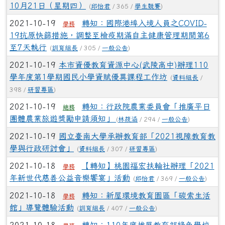
10月21日（星期四）
(
邱怡君
/ 365 /
學生競賽
)
2021-10-19
轉知：國際港埠入境人員之COVID-
學務
19抗原快篩措施，調整至檢疫期滿自主健康管理期間第6
至7天執行
(
訓育組長
/ 305 /
一般公告
)
2021-10-19
本市資優教育資源中心(武陵高中)辦理110
學年度第1學期國民小學資賦優異課程工作坊
(
資料組長
/
398 /
研習專區
)
2021-10-19
轉知：行政院農業委員會「推廣平日
總務
團體農業旅遊獎勵申請須知」
(
林筱涵
/ 294 /
一般公告
)
2021-10-19
國立臺南大學承辦教育部「2021視障教育教
學與行政研討會」
(
資料組長
/ 307 /
研習專區
)
2021-10-18
【轉知】桃園福宏扶輪社辦理「2021
學務
年新世代慈善公益音樂饗宴」活動
(
邱怡君
/ 369 /
一般公告
)
2021-10-18
轉知：新屋環境教育園區「碳索生活
學務
館」導覽體驗活動
(
訓育組長
/ 407 /
一般公告
)