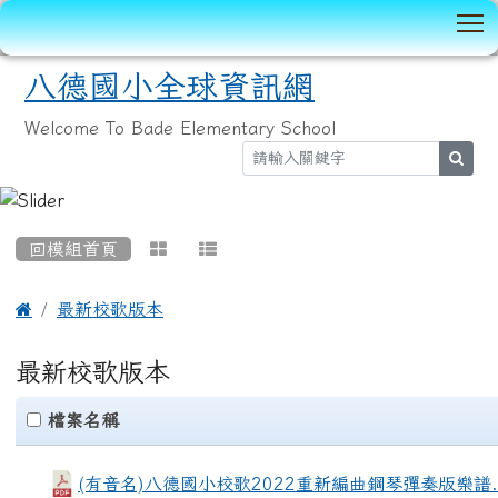
T
八德國小全球資訊網
Welcome To Bade Elementary School
sear
:::
回模組首頁



最新校歌版本
最新校歌版本
clickAll
檔案名稱
(有音名)八德國小校歌2022重新編曲鋼琴彈奏版樂譜.p