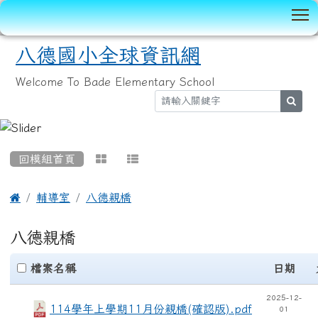
T
八德國小全球資訊網
Welcome To Bade Elementary School
sear
:::
回模組首頁



輔導室
八德親橋
八德親橋
clickAll
檔案名稱
日期
2025-12-
114學年上學期11月份親橋(確認版).pdf
01