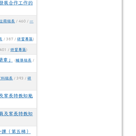
發展合作工作的
註冊組長
/ 460 /
一
長
/ 387 /
研習專區
)
401 /
研習專區
)
簡章」
(
輔導組長
/
資料組長
/ 393 /
研
及家長特教知能
員及家長特教知
外課（第五梯）