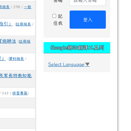
密碼
冊組長
/ 298 /
一般
記
登入
住我
理指引」
(
註冊組長
/
實施辦法
(
註冊組
Google網站翻譯工具列
程」
(
資料組長
/
Select Language
▼
及家長特教知能
/ 343 /
研習專區
)