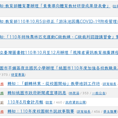
知:教育部體育署辦理「素養導向體育教材研發成果發表會」
(
註
知:教育部110年10月5日修正「游泳池因應COVID-19防疫管
知:「110年特殊奧林匹克運動C級教練、C級裁判認證講習會」
)
立臺灣圖書館110年10月至12月辦理「視障者資訊教育推廣課
園市平鎮區復旦國民小學辦理「桃園市110年度加強各校教職員
/ 373 /
研習專區
)
轉知：「翻轉林業，從校園開始」教學培訓工作坊
(
訓育組長
學務
轉知桃園市政府新聞處宣導訊息
(
林筱涵
/ 353 /
一般公告
)
總務
110年8月會計月報
(
訪客
/ 460 /
政府資訊公開
)
會計
轉知：110年度校園樹木說故事競賽
(
訓育組長
/ 456 /
學生競賽
)
學務