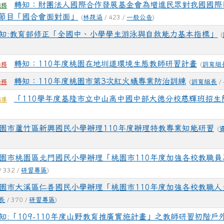
轉知：財團法人國際合作發展基金會為增進民眾對我國國際
總務
節目「國合會面對面」
(
林筱涵
/ 423 /
一般公告
)
知:教育部修正「全國中、小學學生游泳與自救能力基本指標」
(
轉知：110年度桃園在地圳道環境生態教師研習計畫
(
訓育組
學務
轉知：110年度桃園市第3次紅火蟻專業防治訓練
(
訓育組長
/ 
學務
「110學年度基隆市立中山高中國中部大德分校慈輝班招生
輔導
園市蘆竹區新興國民小學辦理110年度辦理特教專業知能研習
(
園市桃園區北門國民小學辦理「桃園市110年度加強各校教職員
/ 332 /
研習專區
)
園市大溪區仁善國民小學辦理「桃園市110年度加強各校教職人
長
/ 370 /
研習專區
)
知:「109-110年度山野教育推廣實施計畫」之教師研習初階戶