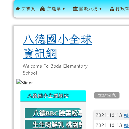
 回首頁
主選單
關於八德
行政
八德國小全球
資訊網
Welcome To Bade Elementary
School
:::
:::
本站消息
八德國小主題網站
八德BBC臉書粉專
文章列
2021-10-13
轉
生生喝鮮乳 桃園鈣
2021-10-13
轉