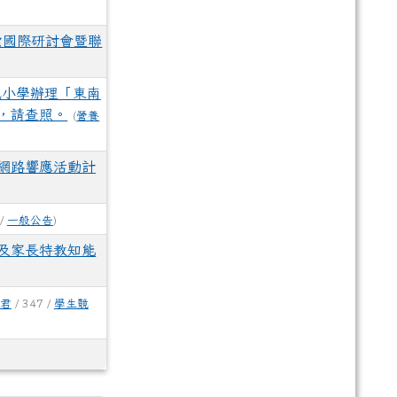
索國際研討會暨聯
民小學辦理「東南
，請查照。
(
營養
網路響應活動計
 /
一般公告
)
及家長特教知能
君
/ 347 /
學生競