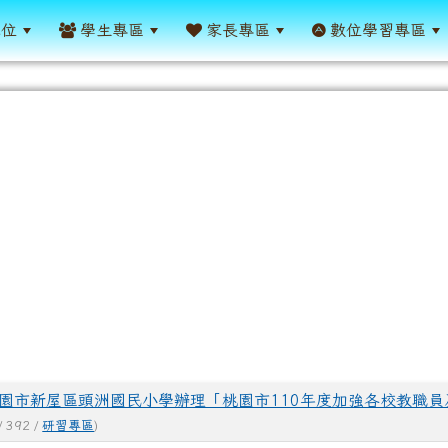
單位
學生專區
家長專區
數位學習專區
表
園市新屋區頭洲國民小學辦理「桃園市110年度加強各校教職員
/ 392 /
研習專區
)