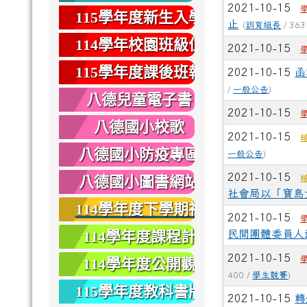
2021-10-15
健康
115學年度新生入學
止
(
訓育組長
/ 363
專區
114學年校園班級位
2021-10-15
置圖
115學年度課後班報
2021-10-15
函
/
一般公告
)
名
八德兒童電子書
2021-10-15
八德國小校歌
2021-10-15
八德國小防疫專區
一般公告
)
2021-10-15
八德國小圖書網站
社會局以「寶島
114學年度下學期社
2021-10-15
團報名
114學年度課程計
民間團體委員人
畫
2021-10-15
114學年度公開觀
400 /
學生競賽
)
課
115學年度教科書版
2021-10-15
轉