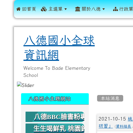
 回首頁
主選單
關於八德
行政
八德國小全球
資訊網
Welcome To Bade Elementary
School
:::
:::
本站消息
八德國小主題網站
八德BBC臉書粉專
文章列
2021-10-15
桃
研習」
(
資料組長
生生喝鮮乳 桃園鈣