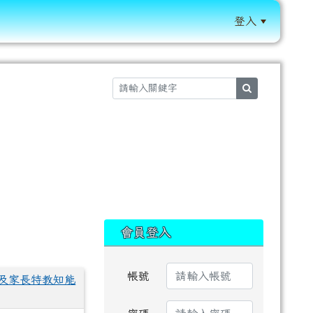
登入
:::
search
:::
會員登入
帳號
及家長特教知能