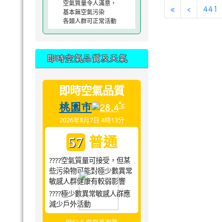
空氣質量令人滿意，
«
‹
441
基本無空氣污染
各類人群可正常活動
即時空氣品質及天氣
即時空氣品質
桃園市
°c
28.4
2026年8月7日 4時13分
普通
57
????空氣質量可接受，但某
些污染物可能對極少數異常
敏感人群健康有較弱影響
????極少數異常敏感人群應
減少戶外活動
PM2.5 微型感測器