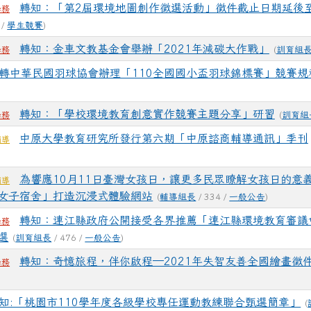
轉知：「第2屆環境地圖創作徵選活動」徵件截止日期延後至1
學務
 /
學生競賽
)
轉知：金車文教基金會舉辦「2021年減碳大作戰」
(
訓育組
學務
轉中華民國羽球協會辦理「110全國國小盃羽球錦標賽」競賽規
轉知：「學校環境教育創意實作競賽主題分享」研習
(
訓育組
學務
中原大學教育研究所發行第六期「中原諮商輔導通訊」季刊
輔導
為響應10月11日臺灣女孩日，讓更多民眾瞭解女孩日的意
輔導
女子宿舍」打造沉浸式體驗網站
(
輔導組長
/ 334 /
一般公告
)
轉知：連江縣政府公開接受各界推薦「連江縣環境教育審議
學務
選
(
訓育組長
/ 476 /
一般公告
)
轉知：奇憶旅程，伴你啟程─2021年失智友善全國繪畫徵
學務
知:「桃園市110學年度各級學校專任運動教練聯合甄選簡章」
(