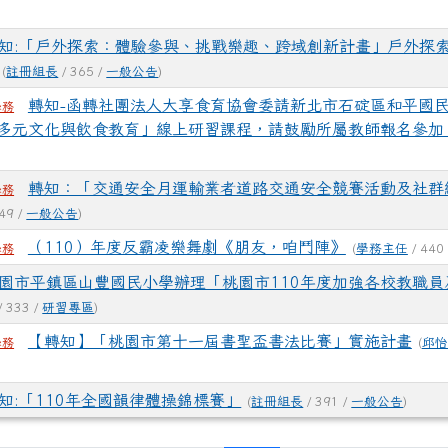
知:「戶外探索：體驗參與、挑戰樂趣、跨域創新計畫」戶外探
(
註冊組長
/ 365 /
一般公告
)
轉知-函轉社團法人大享食育協會委請新北市石碇區和平國
學務
多元文化與飲食教育」線上研習課程，請鼓勵所屬教師報名參加
)
轉知：「交通安全月運輸業者道路交通安全競賽活動及社群
學務
49 /
一般公告
)
（110）年度反霸凌樂舞劇《朋友，咱鬥陣》
(
學務主任
/ 440
學務
園市平鎮區山豐國民小學辦理「桃園市110年度加強各校教職員
/ 333 /
研習專區
)
【轉知】「桃園市第十一屆書聖盃書法比賽」實施計畫
(
邱怡
學務
知:「110年全國韻律體操錦標賽」
(
註冊組長
/ 391 /
一般公告
)