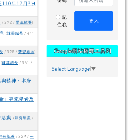
密碼
10年12月3日
記
登入
長
/ 372 /
學生競賽
)
住我
程
(
註冊組長
/ 441
Google網站翻譯工具列
長
/ 328 /
研習專區
)
(
輔導組長
/ 361 /
Select Language
▼
義與精神，本府
會」專家學者及
件活動
(
訓育組長
/
註冊組長
/ 329 /
一