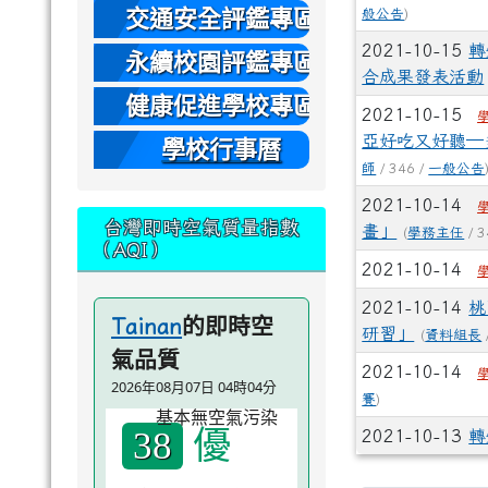
本
交通安全評鑑專區
般公告
)
2021-10-15
轉
永續校園評鑑專區
合成果發表活動
健康促進學校專區
2021-10-15
亞好吃又好聽─
學校行事曆
師
/ 346 /
一般公告
2021-10-14
台灣即時空氣質量指數
畫」
(
學務主任
/ 3
（AQI）
2021-10-14
2021-10-14
桃
的即時空
Tainan
研習」
(
資料組長
氣品質
2021-10-14
2026年08月07日 04時04分
賽
)
優
38
2021-10-13
轉