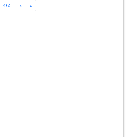
450
›
»