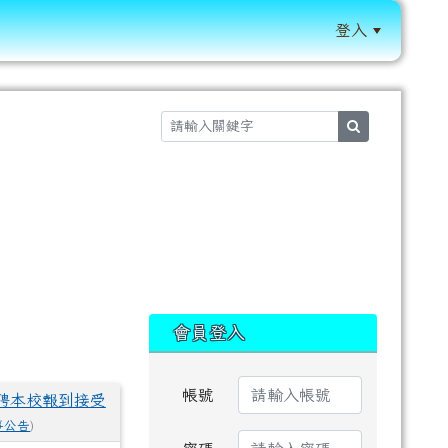
登入
:::
search
:::
會員登入
帳號
聘本校報到接受
事公告
)