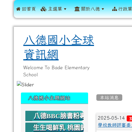
 回首頁
主選單
關於八德
行政
八德國小全球
資訊網
Welcome To Bade Elementary
School
:::
:::
本站消息
八德國小主題網站
八德BBC臉書粉專
文章列
2025-05-14
學校教師評審委
生生喝鮮乳 桃園鈣