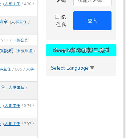
密碼
告
(
人事主任
/ 490 /
記
登入
簡章
(
人事主任
/
住我
 711 /
一般公告
)
Google網站翻譯工具列
事項說明
(
生教組長
/
Select Language
▼
事主任
/ 605 /
人事
公告
(
人事主任
/
告
(
人事主任
/ 894 /
告
(
人事主任
/ 707 /