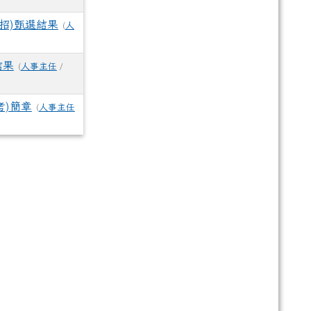
招)甄選結果
(
人
結果
(
人事主任
/
考)簡章
(
人事主任