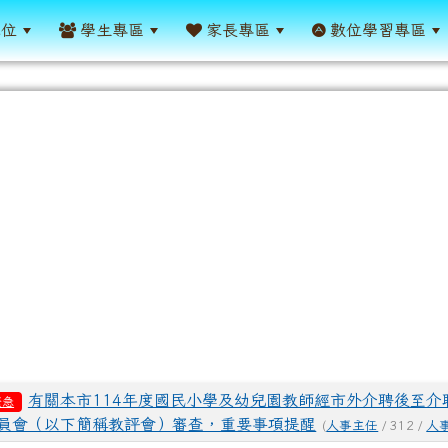
單位
學生專區
家長專區
數位學習專區
表
有關本市114年度國民小學及幼兒園教師經市外介聘後至介
緊急
員會（以下簡稱教評會）審查，重要事項提醒
(
人事主任
/ 312 /
人