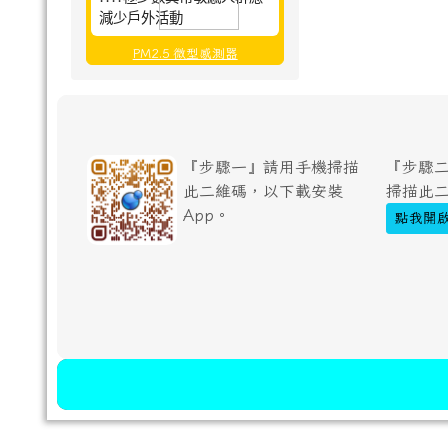
減少戶外活動
PM2.5 微型感測器
『步驟一』請用手機掃描
『步驟二
此二維碼，以下載安裝
掃描此
App。
點我開啟