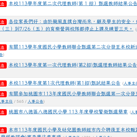
本校113學年度第二次代理教師(第 1 招）甄選教師結果公
緊急
各位家長們好：由於颱風直撲台灣而來，顧及學生的安全，
緊急
24（三）到7/26（五）的育樂營與校隊都停止上課及練習三天。
(
有關113學年度國民小學教師聯合甄選第二次分發至本校新
緊急
告
)
本校113學年度第一次代理教師(第2招)甄選理教師結果公告
緊急
本校113學年度第1次代理教師(第1招)甄試結果公告
(
人事主
緊急
有關參加桃園市113年度國民小學教師聯合甄選第一次分發
緊急
人事主任
/ 565 /
人事公告
)
桃園市八德區八德國民小學 113 年度學校警衛甄選簡章
(
人
緊急
本市113年度國民小學及幼兒園教師經市內介聘後至本校報
緊急