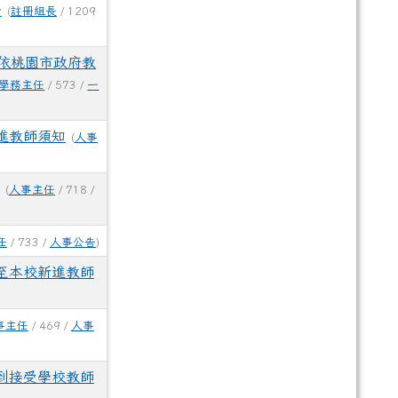
告
(
註冊組長
/ 1209
依桃園市政府教
學務主任
/ 573 /
一
進教師須知
(
人事
(
人事主任
/ 718 /
任
/ 733 /
人事公告
)
至本校新進教師
事主任
/ 469 /
人事
到接受學校教師