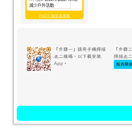
減少戶外活動
PM2.5 微型感測器
『步驟一』請用手機掃描
『步驟二
此二維碼，以下載安裝
掃描此
App。
點我開啟