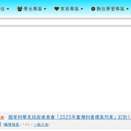
單位
學生專區
家長專區
數位學習專區
表
國家科學及技術委員會「2025年臺灣科普環島列車」訂於11
學務
辦
(
輔導組長
/ 136 /
一般公告
)