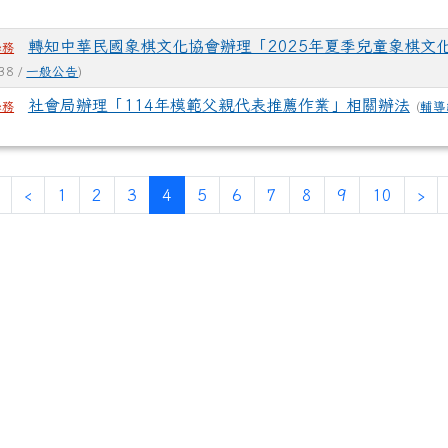
轉知中華民國象棋文化協會辦理「2025年夏季兒童象棋文
學務
38 /
一般公告
)
社會局辦理「114年模範父親代表推薦作業」相關辦法
(
輔導
學務
(current)
‹
1
2
3
4
5
6
7
8
9
10
›