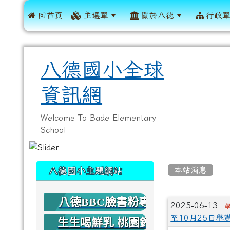
 回首頁
主選單
關於八德
行政
八德國小全球
資訊網
Welcome To Bade Elementary
School
:::
:::
本站消息
八德國小主題網站
八德BBC臉書粉專
文章列
2025-06-13
至10月25日舉
生生喝鮮乳 桃園鈣