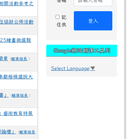
密碼
相關活動參考之
記
登入
位協助公佈活動
住我
25繪畫徵選競
Google網站翻譯工具列
簡章
(
輔導組長
/
Select Language
▼
奉獻楷模選拔大
書」
(
輔導組長
/
」藝術教育特展
際論壇」
(
輔導組長