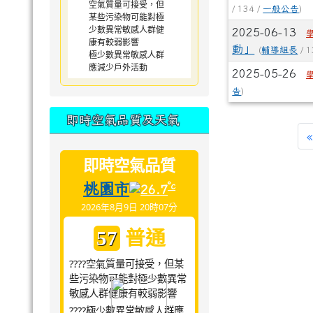
空氣質量可接受，但
/ 134 /
一般公告
)
某些污染物可能對極
少數異常敏感人群健
2025-06-13
康有較弱影響
動」
(
輔導組長
/ 1
極少數異常敏感人群
應減少戶外活動
2025-05-26
告
)
即時空氣品質及天氣
«
即時空氣品質
桃園市
°c
26.7
2026年8月9日 20時07分
普通
57
????空氣質量可接受，但某
些污染物可能對極少數異常
敏感人群健康有較弱影響
????極少數異常敏感人群應