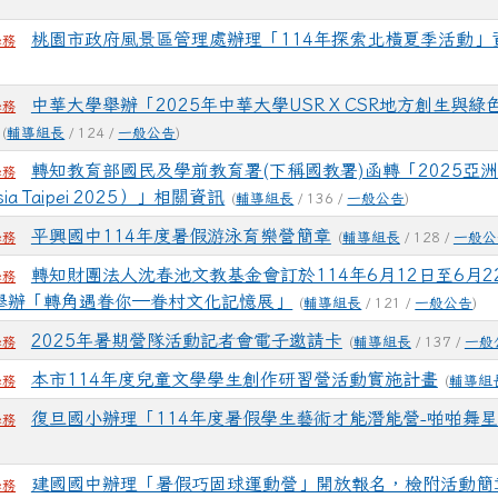
桃園市政府風景區管理處辦理「114年探索北橫夏季活動」
學務
中華大學舉辦「2025年中華大學USR X CSR地方創生與
學務
(
輔導組長
/ 124 /
一般公告
)
轉知教育部國民及學前教育署(下稱國教署)函轉「2025亞
學務
 Asia Taipei 2025）」相關資訊
(
輔導組長
/ 136 /
一般公告
)
平興國中114年度暑假游泳育樂營簡章
(
輔導組長
/ 128 /
一般公
學務
轉知財團法人沈春池文教基金會訂於114年6月12日至6月
學務
Box舉辦「轉角遇眷你─眷村文化記憶展」
(
輔導組長
/ 121 /
一般公告
)
2025年暑期營隊活動記者會電子邀請卡
(
輔導組長
/ 137 /
一般
學務
本市114年度兒童文學學生創作研習營活動實施計畫
(
輔導組
學務
復旦國小辦理「114年度暑假學生藝術才能潛能營-啪啪舞
學務
建國國中辦理「暑假巧固球運動營」開放報名，檢附活動簡
學務