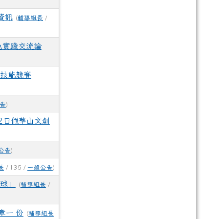
資訊
(
輔導組長
/
綠色實踐交流論
洲技能競賽
告
)
22日假華山文創
公告
)
長
/ 135 /
一般公告
)
星球」
(
輔導組長
/
章一 份
(
輔導組長