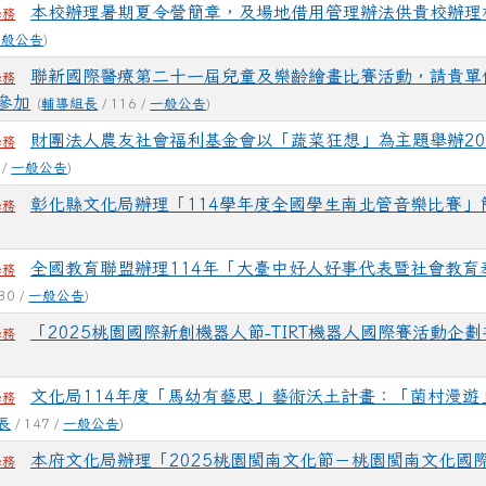
本校辦理暑期夏令營簡章，及場地借用管理辦法供貴校辦理
學務
一般公告
)
聯新國際醫療第二十一屆兒童及樂齡繪畫比賽活動，請貴單
學務
參加
(
輔導組長
/ 116 /
一般公告
)
財團法人農友社會福利基金會以「蔬菜狂想」為主題舉辦20
學務
 /
一般公告
)
彰化縣文化局辦理「114學年度全國學生南北管音樂比賽」
學務
全國教育聯盟辦理114年「大臺中好人好事代表暨社會教育
學務
30 /
一般公告
)
「2025桃園國際新創機器人節-TIRT機器人國際賽活動企劃
學務
文化局114年度「馬幼有藝思」藝術沃土計畫：「菌村漫遊
學務
長
/ 147 /
一般公告
)
本府文化局辦理「2025桃園閩南文化節－桃園閩南文化國
學務