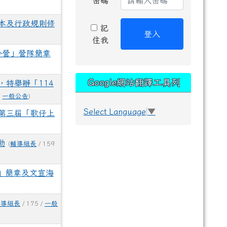
密碼
本及行政規則修
記
登入
住我
令營」營隊簡章
Google網站翻譯工具列
特舉辦「114
/
一般公告
)
Select Language
▼
第三屆「歌仔上
動
(
輔導組長
/ 159
」簡章及文宣海
輔導組長
/ 175 /
一般