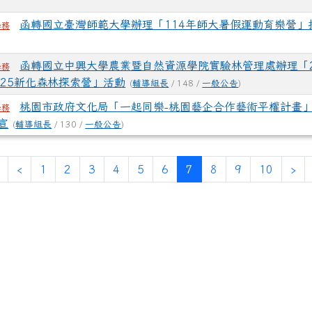
函轉國立臺灣師範大學辦理「114年師大暑假運動育樂營」
學務
)
函轉國立中興大學農業暨自然資源學院實驗林管理處辦理「2
學務
025新化森林探索營」活動
(
輔導組長
/ 148 /
一般公告
)
桃園市政府文化局「一起同樂-桃園藝企合作藝術平權計畫
學務
宣
(
輔導組長
/ 130 /
一般公告
)
(current)
‹
1
2
3
4
5
6
7
8
9
10
›