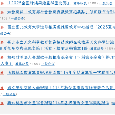
「2025全國綠建築繪畫徵圖比賽」
(
輔導組長
/ 199 /
一般公告
)
學務
知教育部「教育部社會教育貢獻獎實施要點」修正發布令影
學務
/ 153 /
一般公告
)
國立臺北教育大學進修推廣處推廣教育中心辦理「2025夏
學務
一般公告
)
臺北市立天文科學教育館為協助教師在校推廣天文科學知識，
學務
春夏夜星空與生態之旅」活動，檢附活動簡章1份
(
輔導組長
/ 159 
轉知財團法人臺灣歌仔戲推廣基金會（下稱該基金會）辦理
學務
調大賽」
(
輔導組長
/ 165 /
一般公告
)
函轉桃園市童軍會辦理桃園市114年度幼童軍第一次聯團活
學務
國立陽明交通大學辦理「114年數位素養教育繪畫著色活動
學務
 /
一般公告
)
轉知桃園市女童軍會辦理114年各級優秀女童軍獎勵辦法
(
學務