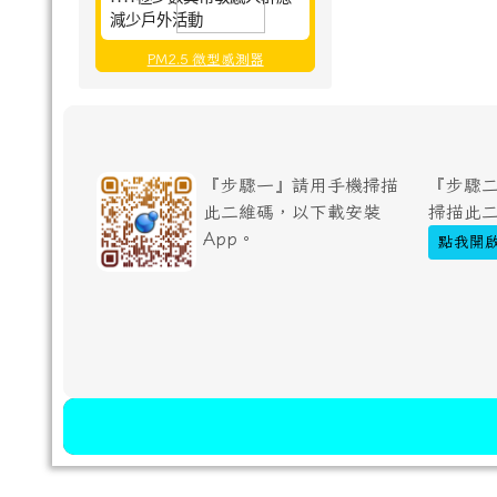
減少戶外活動
PM2.5 微型感測器
『步驟一』請用手機掃描
『步驟二
此二維碼，以下載安裝
掃描此
App。
點我開啟