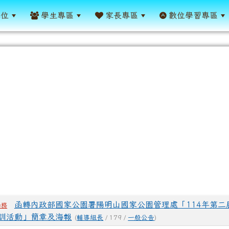
單位
學生專區
家長專區
數位學習專區
表
函轉內政部國家公園署陽明山國家公園管理處「114年第二
學務
訓活動」簡章及海報
(
輔導組長
/ 179 /
一般公告
)