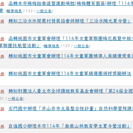
函轉本市楊梅跆拳道暨運動場館(楊梅體育園區)辦理「114
學務
章
(
輔導組長
/ 132 /
一般公告
)
轉知三洽水休閒農村發展協會將辦理「三洽水陽光夏令營」
學務
函轉桃園市女童軍會辦理「114年女童軍聯團梅花鹿暨中級
學務
童軍聯團技能營活動」
(
輔導組長
/ 137 /
一般公告
)
轉知桃園市女童軍會辦理114年女童軍團領導人員績優獎章
學務
)
轉知桃園市女童軍會辦理114年女童軍績優團頒授獎勵辦法
學務
轉知財團法人臺北市全球讀經教育基金會辦理「第24屆全
學務
51 /
一般公告
)
石門國中辦理「非山非市北區整合性計畫」自然科學營隊課
學務
自強國小辦理本市114年「無痕山林教育學生夏令營活動」
學務