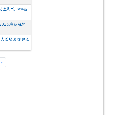
招生海報
(
輔導組
025惠蓀森林
」大園場及復興場
»