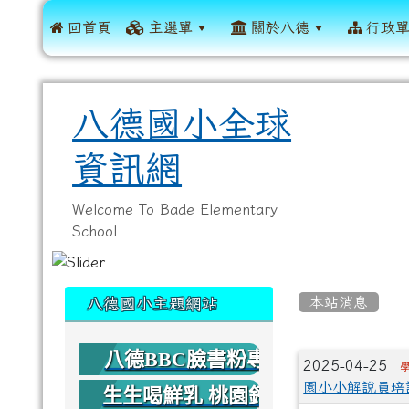
 回首頁
主選單
關於八德
行政
八德國小全球
資訊網
Welcome To Bade Elementary
School
:::
:::
本站消息
八德國小主題網站
八德BBC臉書粉專
文章列
2025-04-25
園小小解說員培
生生喝鮮乳 桃園鈣