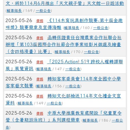
文，將於114月6月推出「天文親子營」天文館一日遊活動
(
輔導組長
/ 169 /
一般公告
)
2025-05-26
《114木育玩具創作競賽-第十屆金趣
學務
咪獎》競賽簡章及宣傳海報
(
輔導組長
/ 160 /
一般公告
)
2025-05-26
函轉保證責任台灣農業合作社聯合社
學務
辦理「第103屆國際合作社節合作事業短影片徵選及繪畫
（含四格漫畫）比賽」
(
輔導組長
/ 170 /
一般公告
)
2025-05-26
「2025 Action! 519 跨校人權轉譯聯
學務
展」展覽資訊
(
輔導組長
/ 147 /
一般公告
)
2025-05-26
轉知客家委員會114年度全國中小學
學務
客家藝文競賽
(
輔導組長
/ 156 /
一般公告
)
2025-05-26
轉知文化部檢送114年文化禮金文宣
學務
資料
(
輔導組長
/ 149 /
一般公告
)
2025-05-26
中原大學推廣教育處開設「兒童夏令
學務
營（含暑期游泳班）」系列課程簡章
(
輔導組長
/ 186 /
一般公
告
)