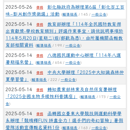
2025-05-26
彰化縣政府為辦理第6屆「彰化百工百
學務
味~影片創作獎徵選」活動
(
輔導組長
/ 145 /
一般公告
)
2025-05-14
教育部辦理「114年全民國防教育傑
學務
出貢獻獎-學校教育類別」評選作業事宜，請依說明事項於
114年5月20日(星期二)前(郵戳為憑)，由所屬機關函報教
育部相關資料
(
輔導組長
/ 199 /
一般公告
)
2025-05-14
八德國民運動中心辦理「114年八運
學務
暑期福來營」
(
輔導組長
/ 654 /
一般公告
)
2025-05-14
中央大學辦理「2025中大知識森林仲
學務
夏學習營」
(
輔導組長
/ 222 /
一般公告
)
2025-05-14
轉知農業部林業及自然保育署辦理
學務
「2025全國生物多樣性科普講座」
(
輔導組長
/ 173 /
一般公
告
)
2025-05-14
函轉國立臺東大學競技與運動科學學
學務
系辦理「競晴釋FUN 拼盡全力！選手們的奇幻冒險」暑假
營隊活動宣傳報名資料1份
(
輔導組長
/ 163 /
一般公告
)