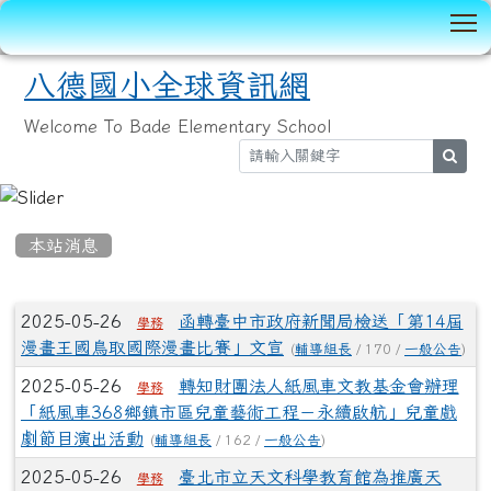
T
八德國小全球資訊網
Welcome To Bade Elementary School
sear
:::
本站消息
文章列表
2025-05-26
函轉臺中市政府新聞局檢送「第14屆
學務
漫畫王國鳥取國際漫畫比賽」文宣
(
輔導組長
/ 170 /
一般公告
)
2025-05-26
轉知財團法人紙風車文教基金會辦理
學務
「紙風車368鄉鎮市區兒童藝術工程－永續啟航」兒童戲
劇節目演出活動
(
輔導組長
/ 162 /
一般公告
)
2025-05-26
臺北市立天文科學教育館為推廣天
學務