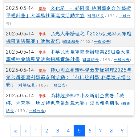
2025-05-14
文化局「一起同樂-桃園藝企合作藝術
學務
平權計畫」大溪場社區巡演活動文宣
(
輔導組長
/ 173 /
一般公
告
)
2025-05-14
弘光大學辦理之「2025弘光科大穿越
學務
機研習與競賽」活動資訊
(
輔導組長
/ 162 /
一般公告
)
2025-05-14
中華民國童軍總會辦理第28屆亞太童
學務
軍領袖會議展覽活動招募實施計畫
(
輔導組長
/ 195 /
一般公告
)
2025-05-14
轉知國立臺灣科學教育館辦理2025年
學務
第六屆臺灣科學節系列活動：「4th.尬科學-科學演示擂台
賽」
(
輔導組長
/ 185 /
一般公告
)
2025-05-14
函轉經濟部中小及新創企業署「城
學務
鄉．未來事－地方特色產業創意大賽」延長報名期限
(
輔導
組長
/ 130 /
一般公告
)
(current)
«
‹
1
2
3
4
5
6
7
8
9