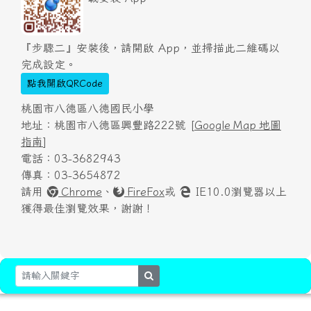
『步驟二』安裝後，請開啟 App，並掃描此二維碼以
完成設定。
點我開啟QRCode
桃園市八德區八德國民小學
地址：桃園市八德區興豐路222號 [
Google Map 地圖
指南
]
電話：03-3682943
傳真：03-3654872
請用
Chrome
、
FireFox
或
IE10.0瀏覽器以上
獲得最佳瀏覽效果，謝謝！
search