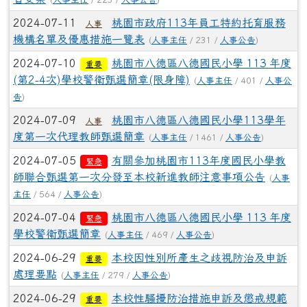
2024-07-11
桃園市政府113年員工特約托育服務
人事
機構名單及優惠措施一覽表
(
人事主任
/ 231 /
人事公告
)
2024-07-10
桃園市八德區八德國民小學 113 年度
重要
(第2-4次)學校警衛甄選簡章(限身障)
(
人事主任
/ 401 /
人事公
告
)
2024-07-09
桃園市八德區八德國民小學113學年
人事
度第一次代理教師甄選簡章
(
人事主任
/ 1461 /
人事公告
)
2024-07-05
有關參加桃園市113年度國民小學教
緊急
師聯合甄選第一次分發至本校新進教師注意事項公告
(
人事
主任
/ 564 /
人事公告
)
2024-07-04
桃園市八德區八德國民小學 113 年度
緊急
學校警衛甄選簡章
(
人事主任
/ 469 /
人事公告
)
2024-06-29
本校因性別所產生之歧視防治及申訴
重要
處理要點
(
人事主任
/ 279 /
人事公告
)
2024-06-29
本校性騷擾防治措施申訴及懲戒規範
重要