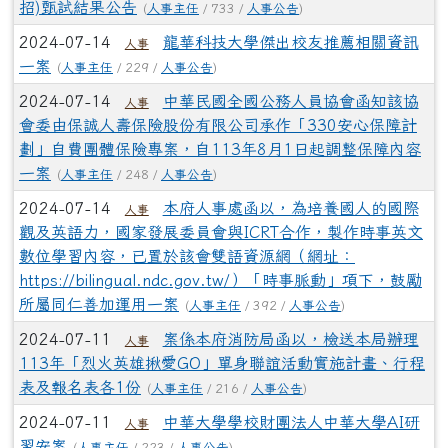
招)甄試結果公告
(
人事主任
/ 733 /
人事公告
)
2024-07-14
龍華科技大學傑出校友推薦相關資訊
人事
一案
(
人事主任
/ 229 /
人事公告
)
2024-07-14
中華民國全國公務人員協會函知該協
人事
會委由保誠人壽保險股份有限公司承作「330安心保障計
劃」自費團體保險專案，自113年8月1日起調整保障內容
一案
(
人事主任
/ 248 /
人事公告
)
2024-07-14
本府人事處函以，為培養國人的國際
人事
觀及英語力，國家發展委員會與ICRT合作，製作時事英文
數位學習內容，已置於該會雙語資源網（網址：
https://bilingual.ndc.gov.tw/）「時事脈動」項下，鼓勵
所屬同仁善加運用一案
(
人事主任
/ 392 /
人事公告
)
2024-07-11
案係本府消防局函以，檢送本局辦理
人事
113年「烈火英雄揪愛GO」單身聯誼活動實施計畫、行程
表及報名表各1份
(
人事主任
/ 216 /
人事公告
)
2024-07-11
中華大學學校財團法人中華大學AI研
人事
習安案
(
人事主任
/ 223 /
人事公告
)