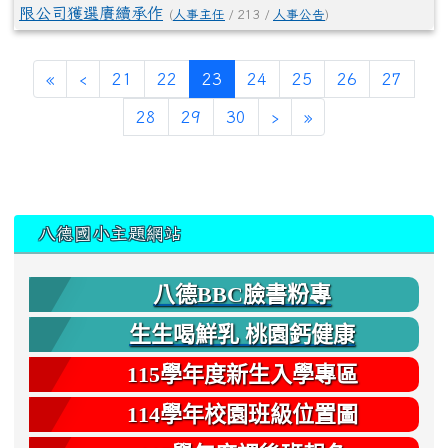
限公司獲選賡續承作
(
人事主任
/ 213 /
人事公告
)
(current)
«
‹
21
22
23
24
25
26
27
28
29
30
›
»
:::
八德國小主題網站
八德BBC臉書粉專
生生喝鮮乳 桃園鈣健康
115學年度新生入學專區
114學年校園班級位置圖