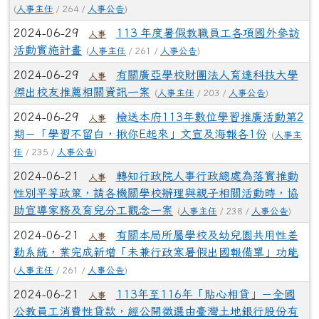
(
人事主任
/ 264 /
人事公告
)
2024-06-29
113 年度暑假教職員工各項國外參訪
人事
活動實施計畫
(
人事主任
/ 261 /
人事公告
)
2024-06-29
有關廣亞學校財團法人育達科技大學
人事
傑出校友推薦相關資訊一案
(
人事主任
/ 203 /
人事公告
)
2024-06-29
檢送本府113年數位學習推廣活動第2
人事
期－「學習不留白，揪你E起來」文宣及海報各1份
(
人事主
任
/ 235 /
人事公告
)
2024-06-21
轉知行政院人事行政總處為落實推動
人事
性別平等政策，請各機關學校辦理與親子相關活動時，協
助宣導家務及育兒分工觀念一案
(
人事主任
/ 238 /
人事公告
)
2024-06-21
有關本局所屬學校及幼兒園共用性差
人事
勤系統，業完成新增「未兼行政寒暑假出國報備單」功能
(
人事主任
/ 261 /
人事公告
)
2024-06-21
113年至116年「貼心相貸」－全國
人事
公教員工消費性貸款，經公開徵選由臺灣土地銀行股份有