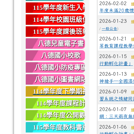
2026-02-02
健康
115學年度新生入學
年度未滿20歲
專區
114學年校園班級位
2026-01-23
置圖
/
一般公告
)
115學年度課後班報
2026-01-21
名
八德兒童電子書
等教育課程教學
八德國小校歌
2026-01-15
行動孵化計畫」
八德國小防疫專區
2026-01-13
八德國小圖書網站
神槍手─全國漆
114學年度下學期社
2026-01-09
習系統之情緒同
團報名
114學年度課程計
2026-01-07
畫
114學年度公開觀
網：三天兩夜無
課
115學年度教科書版
2026-01-06