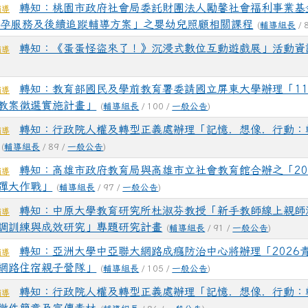
轉知：桃園市政府社會局委託財團法人勵馨社會福利事業基金
輔導
懷孕服務及後續追蹤輔導方案」之嬰幼兒照顧相關課程
(
輔導組長
/ 
轉知：《蛋蛋怪盜來了！》沉浸式數位互動遊戲展」活動資
輔導
轉知：教育部國民及學前教育署委請國立屏東大學辦理「11
輔導
教案徵選實施計畫」
(
輔導組長
/ 100 /
一般公告
)
轉知：行政院人權及轉型正義處辦理「記憶．想像．行動：
輔導
(
輔導組長
/ 89 /
一般公告
)
轉知：高雄市政府教育局與高雄市立社會教育館合辦之「20
輔導
彈大作戰」
(
輔導組長
/ 97 /
一般公告
)
轉知：中原大學教育研究所杜淑芬教授「新手教師線上親師
輔導
調訓練與成效研究」專題研究計畫
(
輔導組長
/ 91 /
一般公告
)
轉知：亞洲大學中亞聯大網路成癮防治中心將辦理「2026
輔導
網路住宿親子營隊」
(
輔導組長
/ 105 /
一般公告
)
轉知：行政院人權及轉型正義處辦理「記憶．想像．行動：
輔導