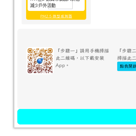
減少戶外活動
PM2.5 微型感測器
『步驟一』請用手機掃描
『步驟二
此二維碼，以下載安裝
掃描此
App。
點我開啟