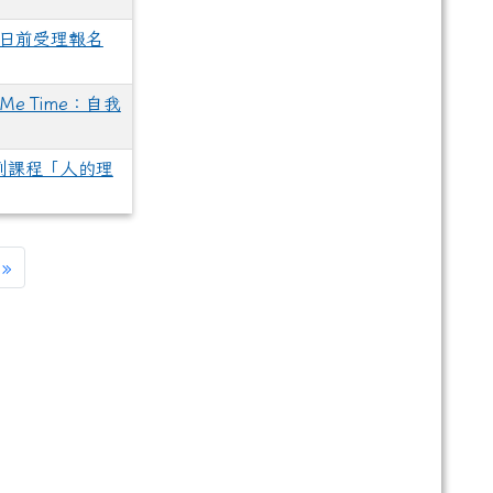
4日前受理報名
 Time：自我
列課程「人的理
»