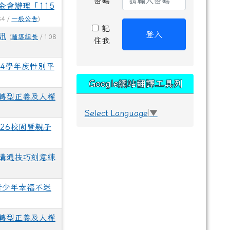
密碼
會辦理「115
84 /
一般公告
)
記
登入
訊
(
輔導組長
/ 108
住我
4學年度性別平
Google網站翻譯工具列
轉型正義及人權
Select Language
▼
26校園暨親子
溝通技巧刻意練
青少年幸福不迷
轉型正義及人權