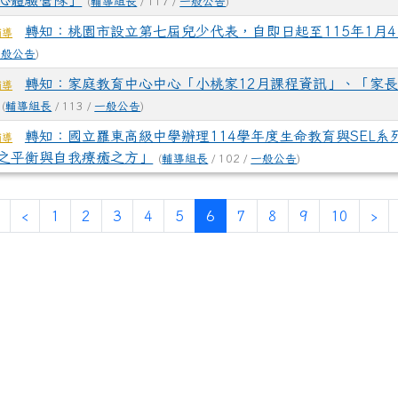
心體驗營隊」
(
輔導組長
/ 117 /
一般公告
)
轉知：桃園市設立第七屆兒少代表，自即日起至115年1月
輔導
一般公告
)
轉知：家庭教育中心中心「小桃家12月課程資訊」、「家長Me
輔導
(
輔導組長
/ 113 /
一般公告
)
轉知：國立羅東高級中學辦理114學年度生命教育與SEL系
輔導
之平衡與自我療癒之方」
(
輔導組長
/ 102 /
一般公告
)
(current)
‹
1
2
3
4
5
6
7
8
9
10
›