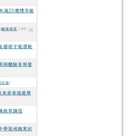
未滿20歲懷孕服
(
輔導組長
/ 99 /
一
生藝術才能潛能
探與體驗育樂營
般公告
)
代表委員遴選簡
職教育講座
中學區域職業試