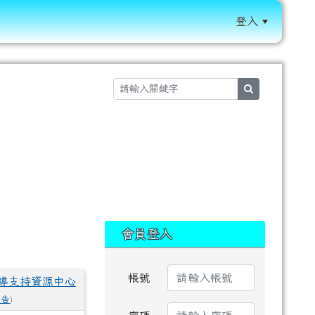
登入
:::
search
:::
會員登入
帳號
導支持資源中心
公告
)