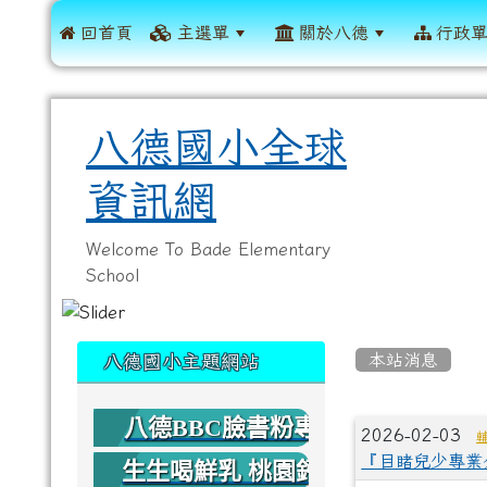
 回首頁
主選單
關於八德
行政
八德國小全球
資訊網
Welcome To Bade Elementary
School
:::
:::
本站消息
八德國小主題網站
八德BBC臉書粉專
文章列
2026-02-03
『目睹兒少專業
生生喝鮮乳 桃園鈣