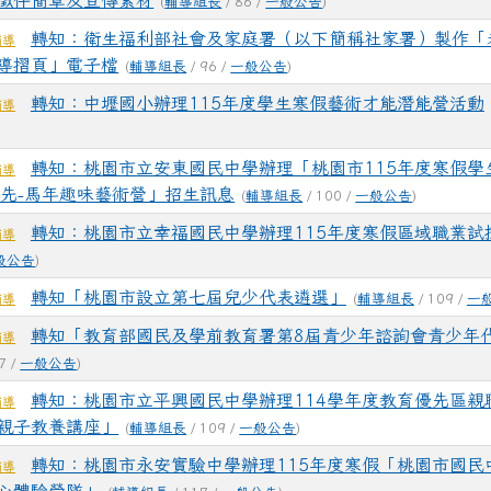
徵件簡章及宣傳素材
(
輔導組長
/ 86 /
一般公告
)
轉知：衛生福利部社會及家庭署（以下簡稱社家署）製作「
輔導
導摺頁」電子檔
(
輔導組長
/ 96 /
一般公告
)
轉知：中壢國小辦理115年度學生寒假藝術才能潛能營活動
輔導
轉知：桃園市立安東國民中學辦理「桃園市115年度寒假學
輔導
馬當先-馬年趣味藝術營」招生訊息
(
輔導組長
/ 100 /
一般公告
)
轉知：桃園市立幸福國民中學辦理115年度寒假區域職業試
輔導
般公告
)
轉知「桃園市設立第七屆兒少代表遴選」
(
輔導組長
/ 109 /
一
輔導
轉知「教育部國民及學前教育署第8屆青少年諮詢會青少年
輔導
7 /
一般公告
)
轉知：桃園市立平興國民中學辦理114學年度教育優先區親
輔導
親子教養講座」
(
輔導組長
/ 109 /
一般公告
)
轉知：桃園市永安實驗中學辦理115年度寒假「桃園市國民
輔導