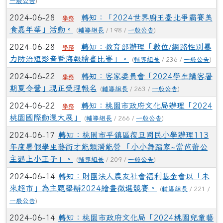
一般公告
)
2024-06-28
轉知：「2024世界廚王臺北爭霸賽美
學務
食嘉年華」活動。
(
輔導組長
/ 198 /
一般公告
)
2024-06-28
轉知：教育部辦理「數位/網路性別暴
學務
力防治短影音暨海報繪畫比賽」。
(
輔導組長
/ 236 /
一般公告
)
2024-06-22
轉知：客家委員會「2024學生講客暑
學務
期夏令營」現正受理報名
(
輔導組長
/ 263 /
一般公告
)
2024-06-22
轉知：桃園市政府文化局辦理「2024
學務
桃園國際動漫大展」
(
輔導組長
/ 266 /
一般公告
)
2024-06-17
轉知：桃園市平鎮區復旦國民小學辦理113
年度暑假學生藝術才能類潛能營 「小小舞蹈家~當芭蕾公
主遇上小王子」。
(
輔導組長
/ 209 /
一般公告
)
2024-06-14
轉知：財團法人農友社會福利基金會以「未
來超市」為主題舉辦2024繪畫徵選競賽。
(
輔導組長
/ 221 /
一般公告
)
2024-06-14
轉知：桃園市政府文化局「2024桃園兒童藝