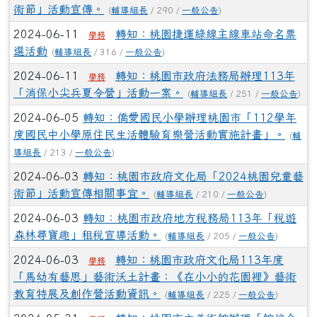
術節」活動宣傳。
(
輔導組長
/ 290 /
一般公告
)
2024-06-11
轉知：桃園捷運綠線主線車站命名票
學務
選活動
(
輔導組長
/ 316 /
一般公告
)
2024-06-11
轉知：桃園市政府法務局辦理113年
學務
「消保小尖兵夏令營」活動一案。
(
輔導組長
/ 251 /
一般公告
)
2024-06-05
轉知：僑愛國民小學辦理桃園市「112學年
度國民中小學原住民生活體驗育樂營活動實施計畫」。
(
輔
導組長
/ 213 /
一般公告
)
2024-06-03
轉知：桃園市政府文化局「2024桃園兒童藝
術節」活動宣傳相關事宜。
(
輔導組長
/ 210 /
一般公告
)
2024-06-03
轉知：桃園市政府地方稅務局113年「稅遊
森林尋寶趣」租稅宣導活動。
(
輔導組長
/ 205 /
一般公告
)
2024-06-03
轉知：桃園市政府文化局113年度
學務
「馬幼有藝思」藝術沃土計畫：《在小小的花園裡》藝術
教育特展及創作營活動資訊。
(
輔導組長
/ 225 /
一般公告
)