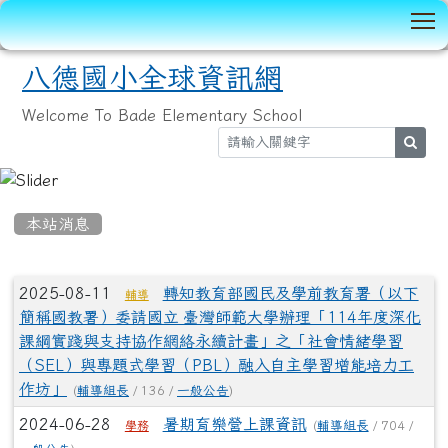
T
八德國小全球資訊網
Welcome To Bade Elementary School
sear
:::
本站消息
文章列表
2025-08-11
轉知教育部國民及學前教育署（以下
輔導
簡稱國教署）委請國立 臺灣師範大學辦理「114年度深化
課綱實踐與支持協作網絡永續計畫」之「社會情緒學習
（SEL）與專題式學習（PBL）融入自主學習增能培力工
作坊」
(
輔導組長
/ 136 /
一般公告
)
2024-06-28
暑期育樂營上課資訊
(
輔導組長
/ 704 /
學務