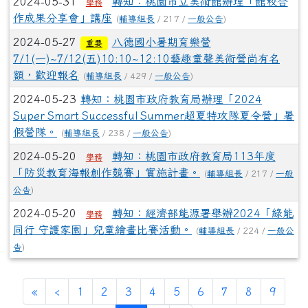
2024-05-31
轉知：桃園市立美術館辦理「館校合
學務
作成果分享會」講座
(
輔導組長
/ 217 /
一般公告
)
2024-05-27
八德國小暑期育樂營
重要
7/1(一)~7/12(五)10:10~12:10藝趣童聲美術營尚有名
額，歡迎報名
(
輔導組長
/ 429 /
一般公告
)
2024-05-23
轉知：桃園市政府教育局辦理「2024
Super Smart Successful Summer超夏特攻隊夏令營」暑
假營隊。
(
輔導組長
/ 238 /
一般公告
)
2024-05-20
轉知：桃園市政府教育局113年度
學務
「防災教育海報創作競賽」實施計畫。
(
輔導組長
/ 217 /
一般
公告
)
2024-05-20
轉知：經濟部能源署舉辦2024「綠能
學務
同行 守護家園」兒童繪畫比賽活動。
(
輔導組長
/ 224 /
一般公
告
)
«
‹
1
2
3
4
5
6
7
8
9