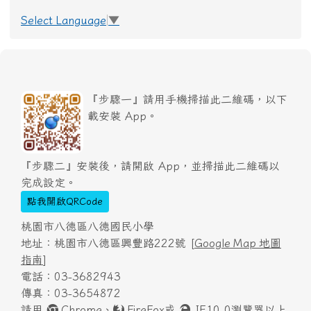
Select Language
▼
『步驟一』請用手機掃描此二維碼，以下
載安裝 App。
『步驟二』安裝後，請開啟 App，並掃描此二維碼以
完成設定。
點我開啟QRCode
桃園市八德區八德國民小學
地址：桃園市八德區興豐路222號 [
Google Map 地圖
指南
]
電話：03-3682943
傳真：03-3654872
請用
Chrome
、
FireFox
或
IE10.0瀏覽器以上