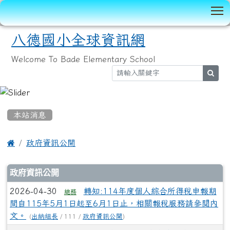
T
八德國小全球資訊網
Welcome To Bade Elementary School
sear
:::
本站消息

政府資訊公開
文章列表
政府資訊公開
2026-04-30
轉知:114年度個人綜合所得稅申報期
總務
間自115年5月1日起至6月1日止，相關報稅服務請參閱內
文。
(
出納組長
/ 111 /
政府資訊公開
)