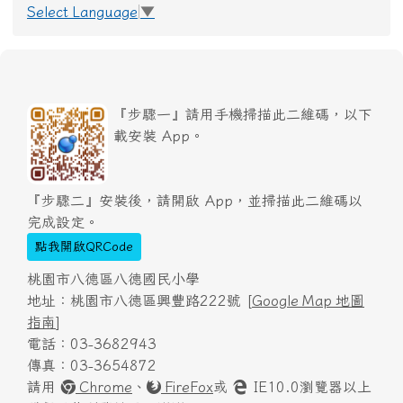
Select Language
▼
『步驟一』請用手機掃描此二維碼，以下
載安裝 App。
『步驟二』安裝後，請開啟 App，並掃描此二維碼以
完成設定。
點我開啟QRCode
桃園市八德區八德國民小學
地址：桃園市八德區興豐路222號 [
Google Map 地圖
指南
]
電話：03-3682943
傳真：03-3654872
請用
Chrome
、
FireFox
或
IE10.0瀏覽器以上