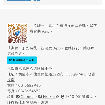
『步驟一』請用手機掃描此二維碼，以下
載安裝 App。
『步驟二』安裝後，請開啟 App，並掃描此二維碼以
完成設定。
點我開啟QRCode
桃園市八德區八德國民小學
地址：桃園市八德區興豐路222號 [
Google Map 地圖
指南
]
電話：03-3682943
傳真：03-3654872
請用
Chrome
、
FireFox
或
IE10.0瀏覽器以上
獲得最佳瀏覽效果，謝謝！