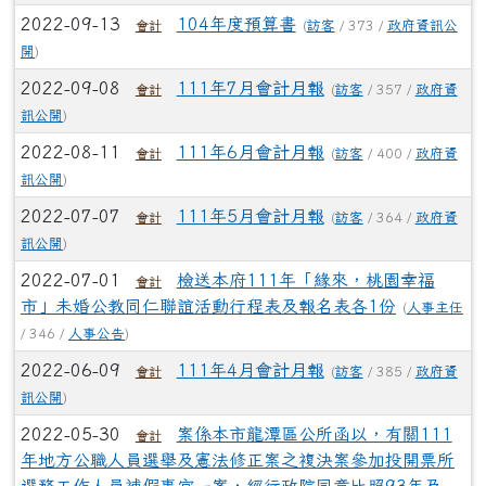
2022-09-13
104年度預算書
(
訪客
/ 373 /
政府資訊公
會計
開
)
2022-09-08
111年7月會計月報
(
訪客
/ 357 /
政府資
會計
訊公開
)
2022-08-11
111年6月會計月報
(
訪客
/ 400 /
政府資
會計
訊公開
)
2022-07-07
111年5月會計月報
(
訪客
/ 364 /
政府資
會計
訊公開
)
2022-07-01
檢送本府111年「緣來，桃園幸福
會計
市」未婚公教同仁聯誼活動行程表及報名表各1份
(
人事主任
/ 346 /
人事公告
)
2022-06-09
111年4月會計月報
(
訪客
/ 385 /
政府資
會計
訊公開
)
2022-05-30
案係本市龍潭區公所函以，有關111
會計
年地方公職人員選舉及憲法修正案之複決案參加投開票所