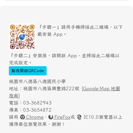
『步驟一』請用手機掃描此二維碼，以下
載安裝 App。
『步驟二』安裝後，請開啟 App，並掃描此二維碼以
完成設定。
點我開啟QRCode
桃園市八德區八德國民小學
地址：桃園市八德區興豐路222號 [
Google Map 地圖
指南
]
電話：03-3682943
傳真：03-3654872
請用
Chrome
、
FireFox
或
IE10.0瀏覽器以上
獲得最佳瀏覽效果，謝謝！