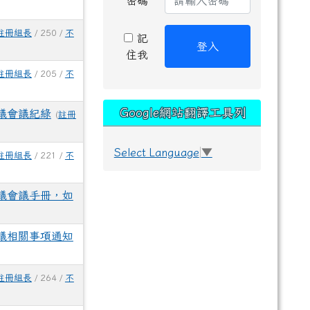
密碼
註冊組長
/ 250 /
不
記
登入
住我
註冊組長
/ 205 /
不
Google網站翻譯工具列
議會議紀綠
(
註冊
Select Language
▼
註冊組長
/ 221 /
不
議會議手冊，如
議相關事項通知
註冊組長
/ 264 /
不