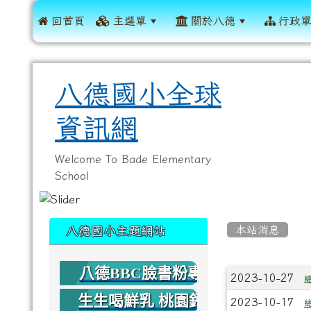
 回首頁
主選單
關於八德
行政
八德國小全球
資訊網
Welcome To Bade Elementary
School
:::
:::
本站消息
八德國小主題網站
八德BBC臉書粉專
文章列
2023-10-27
生生喝鮮乳 桃園鈣
2023-10-17