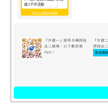
減少戶外活動
PM2.5 微型感測器
『步驟一』請用手機掃描
『步驟二
此二維碼，以下載安裝
掃描此
App。
點我開啟