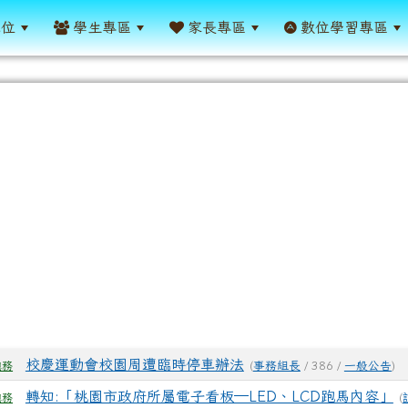
單位
學生專區
家長專區
數位學習專區
表
校慶運動會校園周遭臨時停車辦法
(
事務組長
/ 386 /
一般公告
)
總務
轉知:「桃園市政府所屬電子看板─LED、LCD跑馬內容」
(
總務