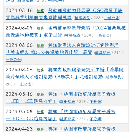
規定
(
輔導組長
/ 216 /
一般公告
)
2024-08-16
勞動部勞動力發展署LOGO遭冒用設
總務
置為職業訓練臉書專頁詐騙民眾
(
輔導組長
/ 226 /
一般公告
)
2024-08-09
函轉苗栗縣政府彙編「2024苗栗農禮
總務
最優選秋節禮賞」電子型錄
(
輔導組長
/ 209 /
一般公告
)
2024-08-06
轉知財團法人台灣設計研究院辦理
總務
「城市解方-找出公共場域的最佳解」展覽
(
輔導組長
/ 211 /
一般公告
)
2024-08-06
轉知內政部建築研究所主辦「淨零建
總務
築跨領域人才培訓活動（3場次）」之培訓活動
(
輔導組長
/
206 /
一般公告
)
2024-05-16
轉知:「桃園市政府所屬電子看板
總務
─LED、LCD跑馬內容」
(
註冊組長
/ 223 /
不分類
)
2024-05-08
轉知:「桃園市政府所屬電子看板
總務
─LED、LCD跑馬內容」
(
註冊組長
/ 231 /
不分類
)
2024-04-23
轉知:「桃園市政府所屬電子看板
總務