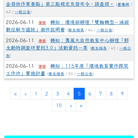
金發放作業要點」第三點規定及發布令，請查照。
(
營養師
/
42 /
一般公告
)
2026-06-11
轉知：環境部辦理「雙軸轉型－減碳
學務
數位解方選拔」徵件說明會
(
衛生組長
/ 46 /
一般公告
)
2026-06-11
轉知：奧萬大自然教育中心辦理「野
學務
生動物調查研習班3.0」活動資訊一案
(
衛生組長
/ 42 /
一般公
告
)
2026-06-11
轉知：115年度「環境教育實作探究
學務
工作坊」實施計畫
(
衛生組長
/ 50 /
一般公告
)
(current)
«
‹
1
2
3
4
5
6
7
8
9
10
›
»
:::