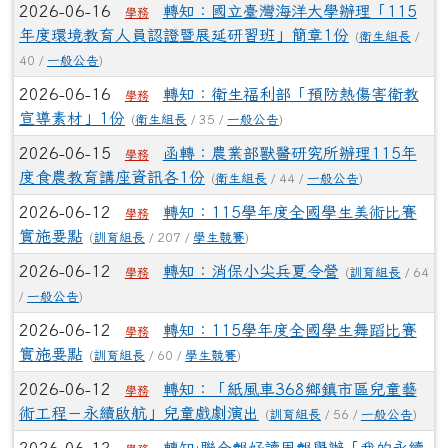
2026-06-16
轉知：國立臺灣海洋大學辦理「115
學務
年度環境教育人員認證暨展延研習班」簡章1份
(
衛生組長
/
40 /
一般公告
)
2026-06-16
轉知：衛生福利部「預防熱傷害衛教
學務
宣導素材」1份
(
衛生組長
/ 35 /
一般公告
)
2026-06-15
函轉：農業部獸醫研究所辦理115年
學務
度食農教育講座資訊各1份
(
衛生組長
/ 44 /
一般公告
)
2026-06-12
轉知：115學年度全國學生美術比賽
學務
實施要點
(
訓育組長
/ 207 /
學生競賽
)
2026-06-12
轉知：消保小尖兵夏令營
(
訓育組長
/ 64
學務
/
一般公告
)
2026-06-12
轉知：115學年度全國學生舞蹈比賽
學務
實施要點
(
訓育組長
/ 60 /
學生競賽
)
2026-06-12
轉知：「紙風車368鄉鎮市區兒童藝
學務
術工程－永續啟航」兒童戲劇演出
(
訓育組長
/ 56 /
一般公告
)