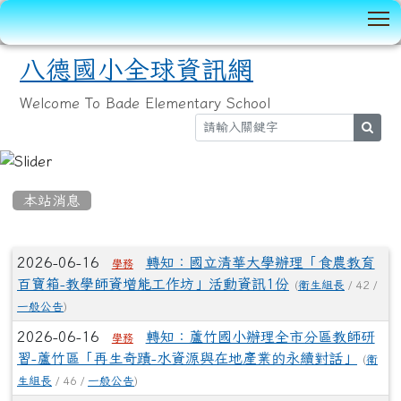
T
八德國小全球資訊網
Welcome To Bade Elementary School
sear
:::
本站消息
文章列表
2026-06-16
轉知：國立清華大學辦理「食農教育
學務
百寶箱-教學師資增能工作坊」活動資訊1份
(
衛生組長
/ 42 /
一般公告
)
2026-06-16
轉知：蘆竹國小辦理全市分區教師研
學務
習-蘆竹區「再生奇蹟-水資源與在地產業的永續對話」
(
衛
生組長
/ 46 /
一般公告
)