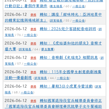
2026-06-12
轉知:聯合報好讀周報舉辦「我的永續
學務
行動日記」暑假作業徵件
(
衛生組長
/ 60 /
一般公告
)
2026-06-12
轉知：講座「甜味時光：亞洲地景中
學務
的糖業記憶與場域新生」
(
訓育組長
/ 55 /
一般公告
)
2026-06-12
轉知：2026兒少客語配音培訓班
(
訓
學務
育組長
/ 76 /
一般公告
)
2026-06-12
轉知：《虎姑婆和他的朋友》音樂才
學務
藝大賽
(
訓育組長
/ 64 /
學生競賽
)
2026-06-12
轉知：音樂劇《史瑞克》相關訊息
(
訓
學務
育組長
/ 57 /
一般公告
)
2026-06-12
轉知：115年全國學生創意戲劇推廣
學務
活動—優藝劇現
(
訓育組長
/ 44 /
一般公告
)
2026-06-12
轉知：暑期3日小虎夏令營活動
(
訓育
學務
組長
/ 68 /
一般公告
)
2026-06-12
轉知國軍退除役官兵輔導委員會修正
學務
「國軍退除役官兵輔導委員會辦理榮民就學子女午餐補助