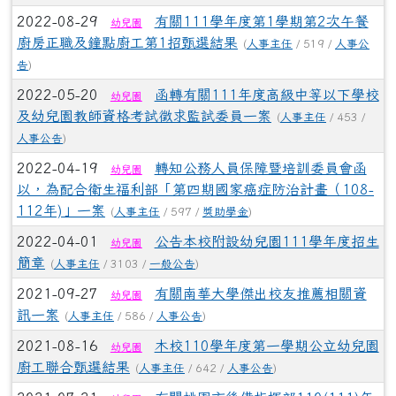
2022-08-29
有關111學年度第1學期第2次午餐
幼兒園
廚房正職及鐘點廚工第1招甄選結果
(
人事主任
/ 519 /
人事公
告
)
2022-05-20
函轉有關111年度高級中等以下學校
幼兒園
及幼兒園教師資格考試徵求監試委員一案
(
人事主任
/ 453 /
人事公告
)
2022-04-19
轉知公務人員保障暨培訓委員會函
幼兒園
以，為配合衛生福利部「第四期國家癌症防治計畫（108-
112年)」一案
(
人事主任
/ 597 /
獎助學金
)
2022-04-01
公告本校附設幼兒園111學年度招生
幼兒園
簡章
(
人事主任
/ 3103 /
一般公告
)
2021-09-27
有關南華大學傑出校友推薦相關資
幼兒園
訊一案
(
人事主任
/ 586 /
人事公告
)
2021-08-16
木校110學年度第一學期公立幼兒園
幼兒園
廚工聯合甄選結果
(
人事主任
/ 642 /
人事公告
)