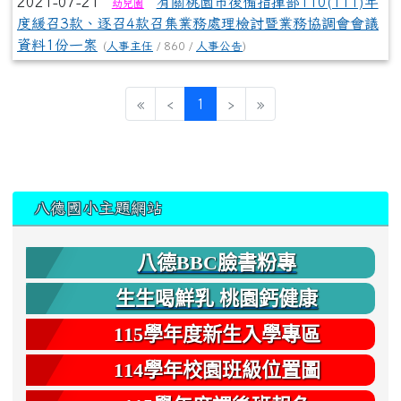
2021-07-21
有關桃園市後備指揮部110(111)年
幼兒園
度緩召3款、逐召4款召集業務處理檢討暨業務協調會會議
資料1份一案
(
人事主任
/ 860 /
人事公告
)
(current)
«
‹
1
›
»
:::
八德國小主題網站
八德BBC臉書粉專
生生喝鮮乳 桃園鈣健康
115學年度新生入學專區
114學年校園班級位置圖