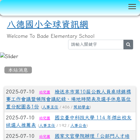
T
八德國小全球資訊網
Welcome To Bade Elementary School
sear
:::
本站消息
文章列表
2025-07-10
檢送本市第10屆公教人員桌球錦標
幼兒園
賽工作會議暨領隊會議紀錄、場地時間表及選手休息區位
置分配圖各1份
(
人事主任
/ 406 /
獎助學金
)
2025-07-10
國立臺中科技大學 114 年傑出校友
幼兒園
候選人推薦表
(
人事主任
/ 192 /
人事公告
)
2025-07-10
國家文官學院辦理「公部門人才培
幼兒園