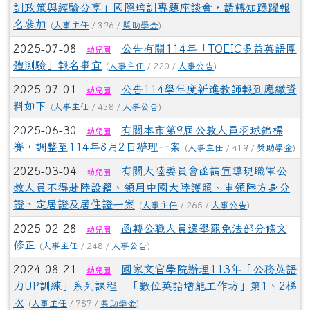
訓政策與經驗分享」國際培訓專題座談會，請轉知踴躍報
名參加
(
人事主任
/ 396 /
獎助學金
)
2025-07-08
公告有關114年「TOEIC多益英語團
幼兒園
體測驗」報名事宜
(
人事主任
/ 220 /
人事公告
)
2025-07-01
公告114學年度新進教師報到應繳資
幼兒園
料如下
(
人事主任
/ 438 /
人事公告
)
2025-06-30
有關本市第9屆公教人員羽球錦標
幼兒園
賽，調整至114年8月2日辦理一案
(
人事主任
/ 419 /
獎助學金
)
2025-03-04
有關大陸委員會函請宣導現職軍公
幼兒園
教人員不得赴陸設籍、領用中國大陸護照、申領陸方身分
證、定居證及居住證一案
(
人事主任
/ 265 /
人事公告
)
2025-02-28
函轉公職人員選舉罷免法部分條文
幼兒園
修正
(
人事主任
/ 248 /
人事公告
)
2024-08-21
國家文官學院辦理113年「公務英語
幼兒園
力UP訓練」系列課程－「數位英語增能工作坊」第1、2梯
次
(
人事主任
/ 787 /
獎助學金
)