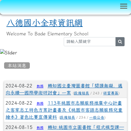
T
八德國小全球資訊網
Welcome To Bade Elementary School
sear
:::
本站消息
文章列表
2024-08-22
轉知國立臺灣圖書館「閱讀無礙．邁
教務
向永續—國際學術研討會」一案
(
設備組長
/ 243 /
研習專區
)
2024-08-22
113年桃園市志願服務推廣中心計畫
教務
之客家志工特色方案計畫書及《桃園市客語志願服務兒童
繪本》著色比賽宣傳資料
(
設備組長
/ 234 /
一般公告
)
2024-08-15
轉知:桃園市立圖書館「程式模型課—
教務