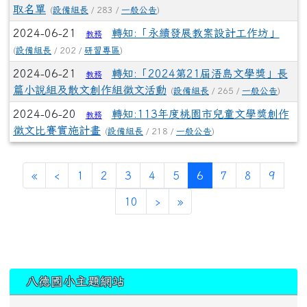
取名單
(
設備組長
/ 283 /
一般公告
)
2024-06-21
轉知:「永續發展教案設計工作坊」
教務
(
設備組長
/ 202 /
研習專區
)
2024-06-21
轉知:「2024第21屆浯島文學獎」長
教務
篇小說組及散文創作組徵文活動
(
設備組長
/ 265 /
一般公告
)
2024-06-20
轉知:113年度桃園市兒童文學獎創作
教務
徵文比賽實施計畫
(
設備組長
/ 218 /
一般公告
)
(current)
«
‹
1
2
3
4
5
6
7
8
9
10
›
»
:::
八德國小主題網站