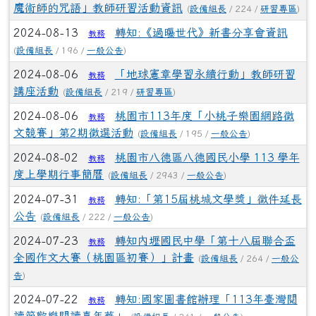
魔術師的咒語」教師研習活動資訊
(
設備組長
/ 224 /
研習專區
)
2024-08-13
轉知:《過曝世代》新書分享會資訊
教務
(
設備組長
/ 196 /
一般公告
)
2024-08-06
「地球憲章學習永續行動」教師研習
教務
講座活動
(
設備組長
/ 219 /
研習專區
)
2024-08-06
桃園市113年度「小桃子樂園網路徵
教務
文競賽」第2期徵選活動
(
設備組長
/ 195 /
一般公告
)
2024-08-02
桃園市八德區八德國民小學 113 學年
教務
度上學期行事簡曆
(
設備組長
/ 2943 /
一般公告
)
2024-07-31
轉知:「第15屆桃城文學獎」徵件延長
教務
公告
(
設備組長
/ 222 /
一般公告
)
2024-07-23
轉知內壢國民中學「第十八屆聯合盃
教務
全國作文大賽（桃園區初賽）」計畫
(
設備組長
/ 264 /
一般公
告
)
2024-07-22
轉知:國家圖書館辦理「113年臺灣閱
教務