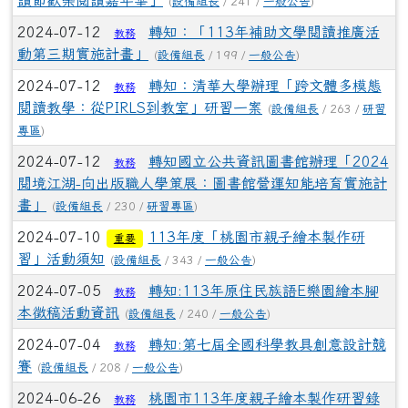
讀節歡樂閱讀嘉年華」
(
設備組長
/ 241 /
一般公告
)
2024-07-12
轉知：「113年補助文學閱讀推廣活
教務
動第三期實施計畫」
(
設備組長
/ 199 /
一般公告
)
2024-07-12
轉知：清華大學辦理「跨文體多模態
教務
閱讀教學：從PIRLS到教室」研習一案
(
設備組長
/ 263 /
研習
專區
)
2024-07-12
轉知國立公共資訊圖書館辦理「2024
教務
閱境江湖-向出版職人學策展：圖書館營運知能培育實施計
畫」
(
設備組長
/ 230 /
研習專區
)
2024-07-10
113年度「桃園市親子繪本製作研
重要
習」活動須知
(
設備組長
/ 343 /
一般公告
)
2024-07-05
轉知:113年原住民族語E樂園繪本腳
教務
本徵稿活動資訊
(
設備組長
/ 240 /
一般公告
)
2024-07-04
轉知:第七屆全國科學教具創意設計競
教務
賽
(
設備組長
/ 208 /
一般公告
)
2024-06-26
桃園市113年度親子繪本製作研習錄
教務