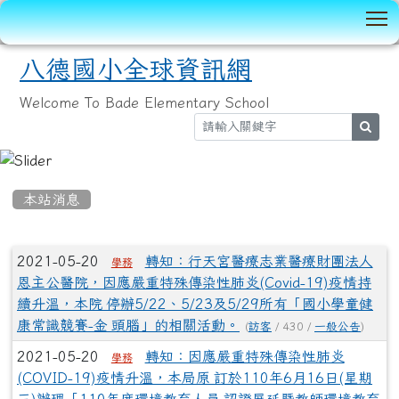
T
八德國小全球資訊網
Welcome To Bade Elementary School
sear
:::
本站消息
文章列表
2021-05-20
轉知：行天宮醫療志業醫療財團法人
學務
恩主公醫院，因應嚴重特殊傳染性肺炎(Covid-19)疫情持
續升溫，本院 停辦5/22、5/23及5/29所有「國小學童健
康常識競賽-金 頭腦」的相關活動。
(
訪客
/ 430 /
一般公告
)
2021-05-20
轉知：因應嚴重特殊傳染性肺炎
學務
(COVID-19)疫情升溫，本局原 訂於110年6月16日(星期