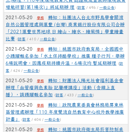
三)辦理「110年度環境教育人員 認證展延暨教師環境教育
增能研習(第1場次)」將延期辦 理
(
訪客
/ 496 /
一般公告
)
2021-05-20
轉知：社團法人台北市野鳥學會關渡
學務
自然公園管理處與滙豐 (台灣) 商業銀行股份有限公司合辦
「2021滙豐世界地球 日 繪山、繪水、繪風情」學童繪畫
比賽
(
訪客
/ 410 /
一般公告
)
2021-05-20
轉知：桃園市政府教育局，全國國中
學務
小踴躍報名參加「水土保持酷學校」推廣 種子行列，舉辦
6場說明會，因應疫期持續升溫，6場次均 暫延期辦理
(
訪
客
/ 424 /
一般公告
)
2021-05-20
轉知：財團法人陽光社會福利基金會
學務
辦理「血管瘤與色素胎 記醫療講座」活動（含線上直
播），請踴躍報名參加
(
訪客
/ 433 /
一般公告
)
2021-05-20
轉知：政院農業委員會林務局屏東林
學務
區管理處辦理「110 年度雙流自然教育中心校外教學推廣
計畫」
(
訪客
/ 404 /
一般公告
)
2021-05-20
轉知：桃園市政府衛生局菸害防制桌
學務