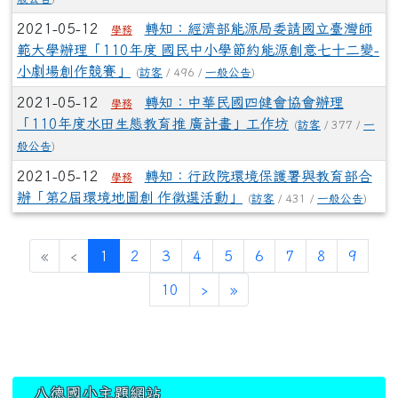
2021-05-12
轉知：經濟部能源局委請國立臺灣師
學務
範大學辦理「110年度 國民中小學節約能源創意七十二變-
小劇場創作競賽」
(
訪客
/ 496 /
一般公告
)
2021-05-12
轉知：中華民國四健會協會辦理
學務
「110年度水田生態教育推 廣計畫」工作坊
(
訪客
/ 377 /
一
般公告
)
2021-05-12
轉知：行政院環境保護署與教育部合
學務
辦「第2屆環境地圖創 作徵選活動」
(
訪客
/ 431 /
一般公告
)
(current)
«
‹
1
2
3
4
5
6
7
8
9
10
›
»
:::
八德國小主題網站