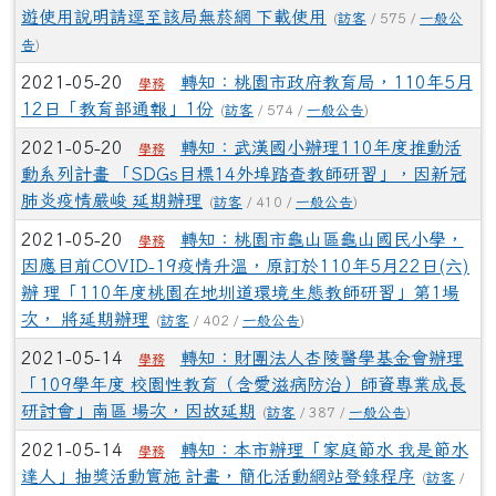
遊使用說明請逕至該局無菸網 下載使用
(
訪客
/ 575 /
一般公
告
)
2021-05-20
轉知：桃園市政府教育局，110年5月
學務
12日「教育部通報」1份
(
訪客
/ 574 /
一般公告
)
2021-05-20
轉知：武漢國小辦理110年度推動活
學務
動系列計畫 「SDGs目標14外埠踏查教師研習」，因新冠
肺炎疫情嚴峻 延期辦理
(
訪客
/ 410 /
一般公告
)
2021-05-20
轉知：桃園市龜山區龜山國民小學，
學務
因應目前COVID-19疫情升溫，原訂於110年5月22日(六)
辦 理「110年度桃園在地圳道環境生態教師研習」第1場
次， 將延期辦理
(
訪客
/ 402 /
一般公告
)
2021-05-14
轉知：財團法人杏陵醫學基金會辦理
學務
「109學年度 校園性教育（含愛滋病防治）師資專業成長
研討會」南區 場次，因故延期
(
訪客
/ 387 /
一般公告
)
2021-05-14
轉知：本市辦理「家庭節水 我是節水
學務
達人」抽獎活動實施 計畫，簡化活動網站登錄程序
(
訪客
/