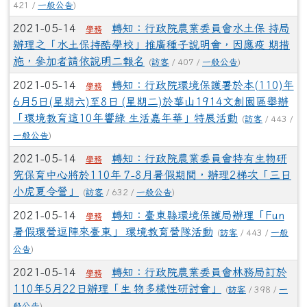
421 /
一般公告
)
2021-05-14
轉知：行政院農業委員會水土保 持局
學務
辦理之「水土保持酷學校」推廣種子說明會，因應疫 期措
施，參加者請依說明二報名
(
訪客
/ 407 /
一般公告
)
2021-05-14
轉知：行政院環境保護署於本(110)年
學務
6月5日(星期六)至8日 (星期二)於華山1914文創園區舉辦
「環境教育這10年響綠 生活嘉年華」特展活動
(
訪客
/ 443 /
一般公告
)
2021-05-14
轉知：行政院農業委員會特有生物研
學務
究保育中心將於110年 7-8月暑假期間，辦理2梯次「三日
小虎夏令營」
(
訪客
/ 632 /
一般公告
)
2021-05-14
轉知：臺東縣環境保護局辦理「Fun
學務
暑假環營逗陣來臺東」 環境教育營隊活動
(
訪客
/ 443 /
一般
公告
)
2021-05-14
轉知：行政院農業委員會林務局訂於
學務
110年5月22日辦理「生 物多樣性研討會」
(
訪客
/ 398 /
一
般公告
)