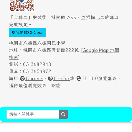
『步驟二』安裝後，請開啟 App，並掃描此二維碼以
完成設定。
點我開啟QRCode
桃園市八德區八德國民小學
地址：桃園市八德區興豐路222號 [
Google Map 地圖
指南
]
電話：03-3682943
傳真：03-3654872
請用
Chrome
、
FireFox
或
IE10.0瀏覽器以上
獲得最佳瀏覽效果，謝謝！
search