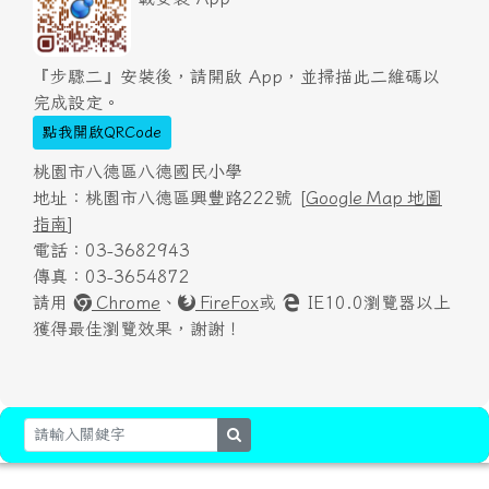
『步驟二』安裝後，請開啟 App，並掃描此二維碼以
完成設定。
點我開啟QRCode
桃園市八德區八德國民小學
地址：桃園市八德區興豐路222號 [
Google Map 地圖
指南
]
電話：03-3682943
傳真：03-3654872
請用
Chrome
、
FireFox
或
IE10.0瀏覽器以上
獲得最佳瀏覽效果，謝謝！
search