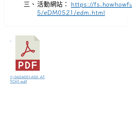
三、
活動網站：
https://fs.howhowf
5/eDM0521/edm.html
1) 0604001A00_AT
TCH1.pdf