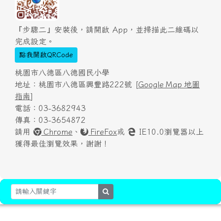
『步驟二』安裝後，請開啟 App，並掃描此二維碼以
完成設定。
點我開啟QRCode
桃園市八德區八德國民小學
地址：桃園市八德區興豐路222號 [
Google Map 地圖
指南
]
電話：03-3682943
傳真：03-3654872
請用
Chrome
、
FireFox
或
IE10.0瀏覽器以上
獲得最佳瀏覽效果，謝謝！
search