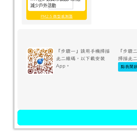
減少戶外活動
PM2.5 微型感測器
『步驟一』請用手機掃描
『步驟二
此二維碼，以下載安裝
掃描此
App。
點我開啟