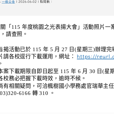
-
一般公告
| 2026-06-02 | 點閱數：
關「115 年度桃園之光表揚大會」活動照片一
明，請查照。
旨揭活動已於 115 年 5 月 27 日(星期三)辦
片請各校逕行下載運用，網址：
https://reurl
。
本案下載期限自即日起至 115 年 6 月 30 日(
各校務必把握下載時效，逾時不候。
倘有相關疑問，可洽楓樹國小學務處官瑞華主
(03)320-6166 轉 310 。