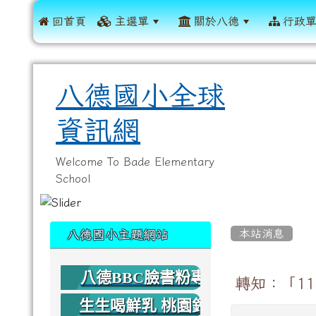
 回首頁
主選單
關於八德
行政
八德國小全球
資訊網
Welcome To Bade Elementary
School
:::
:::
本站消息
八德國小主題網站
八德BBC臉書粉專
轉知：「1
生生喝鮮乳 桃園鈣