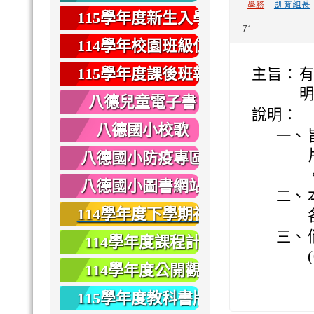
訓育組長
學務
健康
115學年度新生入學
71
專區
114學年校園班級位
置圖
115學年度課後班報
主旨：
有
名
八德兒童電子書
說明：
八德國小校歌
一、
八德國小防疫專區
八德國小圖書網站
二、
114學年度下學期社
三、
團報名
114學年度課程計
畫
114學年度公開觀
課
115學年度教科書版