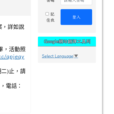
密碼
記
登入
住我
案，詳如說
Google網站翻譯工具列
理完畢，活動照
.cc/qpjeqy
Select Language
▼
星期二)止，請
任，電話：