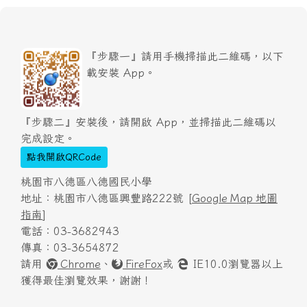
『步驟一』請用手機掃描此二維碼，以下
載安裝 App。
『步驟二』安裝後，請開啟 App，並掃描此二維碼以
完成設定。
點我開啟QRCode
桃園市八德區八德國民小學
地址：桃園市八德區興豐路222號 [
Google Map 地圖
指南
]
電話：03-3682943
傳真：03-3654872
請用
Chrome
、
FireFox
或
IE10.0瀏覽器以上
獲得最佳瀏覽效果，謝謝！