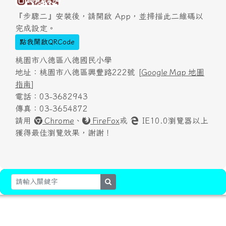
『步驟二』安裝後，請開啟 App，並掃描此二維碼以
完成設定。
點我開啟QRCode
桃園市八德區八德國民小學
地址：桃園市八德區興豐路222號 [
Google Map 地圖
指南
]
電話：03-3682943
傳真：03-3654872
請用
Chrome
、
FireFox
或
IE10.0瀏覽器以上
獲得最佳瀏覽效果，謝謝！
search