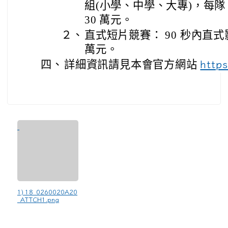
組(小學、中學、大專)，每隊 
30 萬元。
２、
直式短片競賽： 90 秒內直式
萬元。
四、
詳細資訊請見本會官方網站
http
1) 18_0260020A20
_ATTCH1.png