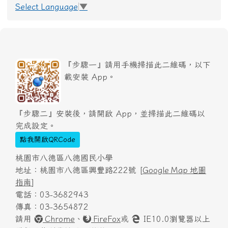
Select Language
▼
『步驟一』請用手機掃描此二維碼，以下
載安裝 App。
『步驟二』安裝後，請開啟 App，並掃描此二維碼以
完成設定。
點我開啟QRCode
桃園市八德區八德國民小學
地址：桃園市八德區興豐路222號 [
Google Map 地圖
指南
]
電話：03-3682943
傳真：03-3654872
請用
Chrome
、
FireFox
或
IE10.0瀏覽器以上