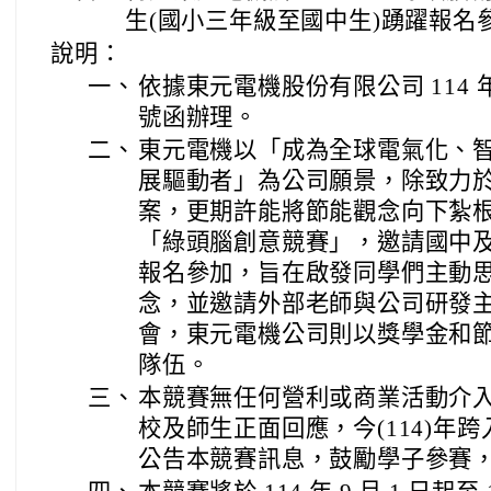
生(國小三年級至國中生)踴躍報名
說明：
一、
依據東元電機股份有限公司 114 年 6
號函辦理。
二、
東元電機以「成為全球電氣化、
展驅動者」為公司願景，除致力
案，更期許能將節能觀念向下紮根，
「綠頭腦創意競賽」，邀請國中
報名參加，旨在啟發同學們主動
念，並邀請外部老師與公司研發
會，東元電機公司則以獎學金和
隊伍。
三、
本競賽無任何營利或商業活動介入
校及師生正面回應，今(114)年
公告本競賽訊息，鼓勵學子參賽