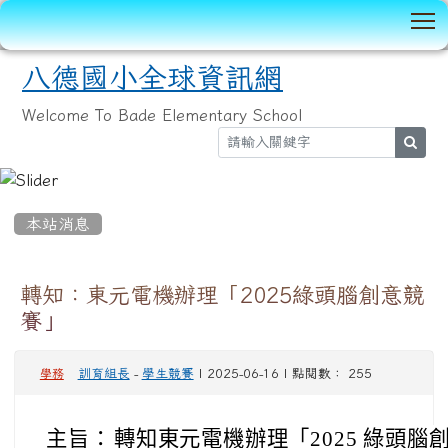
T
八德國小全球資訊網
Welcome To Bade Elementary School
sear
:::
本站消息
轉知：東元電機辦理「2025綠頭腦創意競
賽」
訓育組長
-
學生競賽
| 2025-06-16 | 點閱數： 255
學務
主旨：
轉知東元電機辦理「2025 綠頭