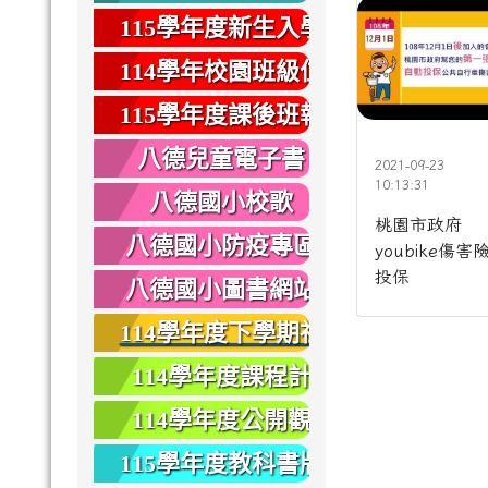
健康
115學年度新生入學
專區
114學年校園班級位
置圖
115學年度課後班報
名
八德兒童電子書
2021-09-23
10:13:31
八德國小校歌
桃園市政府
八德國小防疫專區
youbike傷害
投保
八德國小圖書網站
114學年度下學期社
團報名
114學年度課程計
畫
114學年度公開觀
課
115學年度教科書版