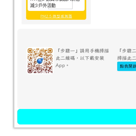
減少戶外活動
PM2.5 微型感測器
『步驟一』請用手機掃描
『步驟二
此二維碼，以下載安裝
掃描此
App。
點我開啟