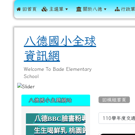
 回首頁
主選單
關於八德
行政
八德國小全球
資訊網
Welcome To Bade Elementary
School
:::
:::
回模組首頁
八德國小主題網站
Video Li
八德BBC臉書粉專
生生喝鮮乳 桃園鈣