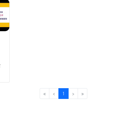
桃園市政府youbike傷害險投保
332
險
(current)
«
‹
1
›
»