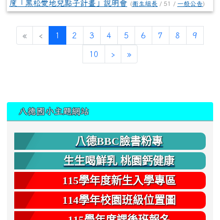
度「黑松愛地兒點子計畫」說明會
(
衛生組長
/ 51 /
一般公告
)
(current)
«
‹
1
2
3
4
5
6
7
8
9
10
›
»
:::
八德國小主題網站
八德BBC臉書粉專
生生喝鮮乳 桃園鈣健康
115學年度新生入學專區
114學年校園班級位置圖
115學年度課後班報名