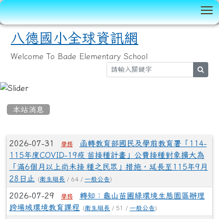
T
八德國小全球資訊網
Welcome To Bade Elementary School
sear
:::
本站消息
文章列表
2026-07-31
函轉教育部國民及學前教育署「114-
學務
115年度COVID-19疫 苗接種計畫」公費接種對象擴大為
「滿6個月以上尚未接 種之民眾」措施，延長至115年9月
28日止
(
衛生組長
/ 64 /
一般公告
)
2026-07-29
轉知：龜山苗圃綠環境生態園區辦理
學務
跨場域環境教育課程
(
衛生組長
/ 51 /
一般公告
)