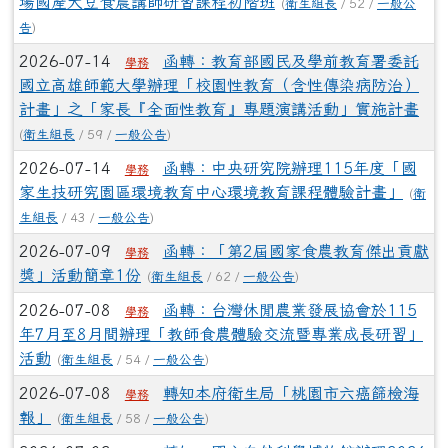
場國產大豆食農講師研習課程初階班
(
衛生組長
/ 52 /
一般公
告
)
2026-07-14
函轉：教育部國民及學前教育署委託
學務
國立高雄師範大學辦理「校園性教育（含性傳染病防治）
計畫」之「家長『全面性教育』專題演講活動」實施計畫
(
衛生組長
/ 59 /
一般公告
)
2026-07-14
函轉：中央研究院辦理115年度「國
學務
家生技研究園區環境教育中心環境教育課程體驗計畫」
(
衛
生組長
/ 43 /
一般公告
)
2026-07-09
函轉：「第2屆國家食農教育傑出貢獻
學務
獎」活動簡章1份
(
衛生組長
/ 62 /
一般公告
)
2026-07-08
函轉：台灣休閒農業發展協會於115
學務
年7月至8月間辦理「教師食農體驗交流暨專業成長研習」
活動
(
衛生組長
/ 54 /
一般公告
)
2026-07-08
轉知本府衛生局「桃園市六癌篩檢海
學務
報」
(
衛生組長
/ 58 /
一般公告
)