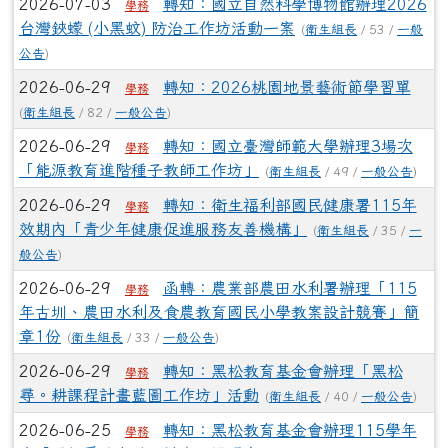
2026-07-03
轉知：國立自然科學博物館辦理2026
學務
台灣鋏蠓 (小黑蚊) 防治工作坊活動一案
(
衛生組長
/ 53 /
一般
公告
)
2026-06-29
轉知：2026桃園地景藝術節學習單
學務
(
衛生組長
/ 82 /
一般公告
)
2026-06-29
轉知：國立臺灣師範大學辦理3場次
學務
「能源教育進階種子教師工作坊」
(
衛生組長
/ 49 /
一般公告
)
2026-06-29
轉知：衛生福利部國民健康署115年
學務
效期內「青少年健康促進服務友善機構」
(
衛生組長
/ 35 /
一
般公告
)
2026-06-29
函轉：農業部農田水利署辦理「115
學務
年古圳、農田水利及食農教育國民小學教案設計競賽」簡
章1份
(
衛生組長
/ 33 /
一般公告
)
2026-06-29
轉知：黑松教育基金會辦理「黑松
學務
尋。耕課程計畫藍圖工作坊」活動
(
衛生組長
/ 40 /
一般公告
)
2026-06-25
轉知：黑松教育基金會辦理115學年
學務