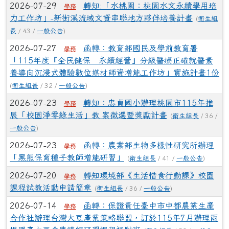
2026-07-29
轉知:「水桃園：桃園水文永續學用培
學務
力工作坊」-新街溪流域文資串聯地方夥伴培養計畫
(
衛生組
長
/ 43 /
一般公告
)
2026-07-27
函轉：教育部國民及學前教育署
學務
「115年度『全民健保 永續經營』分級醫療正確就醫素
養導向沉浸式體驗數位媒材師資增能工作坊」實施計畫1份
(
衛生組長
/ 32 /
一般公告
)
2026-07-23
轉知：忠貞國小辦理桃園市115年推
學務
展「校園淨零綠生活」教 案徵選暨獎勵計畫
(
衛生組長
/ 36 /
一般公告
)
2026-07-23
函轉：農業部生物多樣性研究所辦理
學務
「黑熊保育種子教師增能研習」
(
衛生組長
/ 41 /
一般公告
)
2026-07-20
轉知環境部《生活惜食行動課》校園
學務
課程試教活動申請簡章
(
衛生組長
/ 36 /
一般公告
)
2026-07-14
函轉：保證責任臺中市中都農業生產
學務
合作社辦理台灣大豆產業策略聯盟，訂於115年7月辦理兩