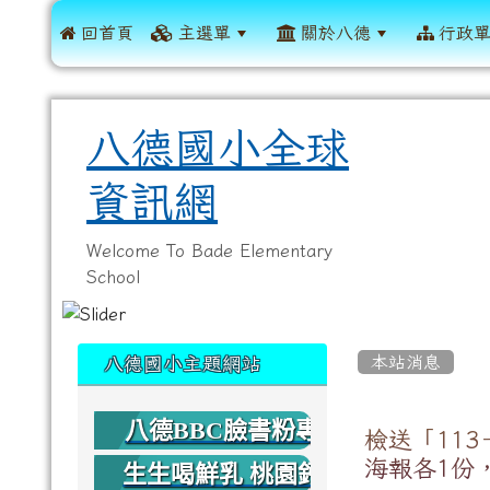
 回首頁
主選單
關於八德
行政
八德國小全球
資訊網
Welcome To Bade Elementary
School
:::
:::
本站消息
八德國小主題網站
八德BBC臉書粉專
檢送「11
海報各1份
生生喝鮮乳 桃園鈣