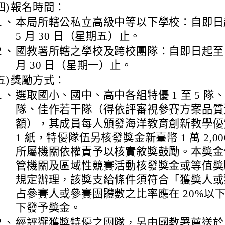
四)
報名時間：
１、
本局所轄公私立高級中等以下學校：自即日起至
5 月 30 日（星期五）止。
２、
國教署所轄之學校及跨校團隊：自即日起至 11
月 30 日（星期一）止。
五)
獎勵方式：
１、
選取國小、國中、高中各組特優 1 至 5 隊、優
隊、佳作若干隊（得依評審視參賽方案品質
額），其成員每人頒發海洋教育創新教學優
1 紙，特優隊伍另核發獎金新臺幣 1 萬 2,0
所屬機關依權責予以核實敘獎鼓勵。本獎金
管機關及區域性競賽活動核發獎金或等值獎
規定辦理，該獎支給條件須符合「獲獎人或
占參賽人或參賽團體數之比率應在 20%以
下發予獎金。
２、
經評選獲獎特優之團隊，另由國教署薦送於 1