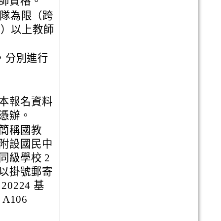
師資格。
團隊為限（跨
含）以上教師
，分別進行
本報名資料
憑辦。
簡稱國教
附設國民中
級學校 2
以掛號郵寄
224 基
A106