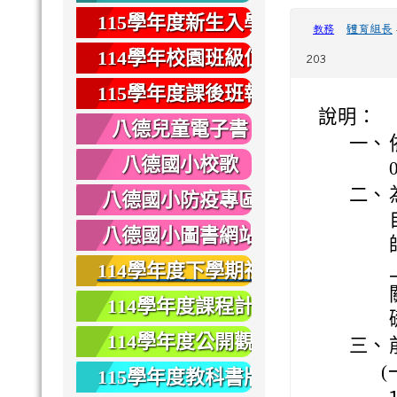
健康
115學年度新生入學
體育組長
教務
專區
114學年校園班級位
203
置圖
115學年度課後班報
說明：
名
八德兒童電子書
一、
八德國小校歌
二、
八德國小防疫專區
八德國小圖書網站
114學年度下學期社
團報名
114學年度課程計
畫
114學年度公開觀
三、
課
(
115學年度教科書版