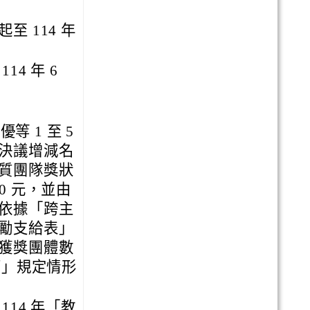
 114 年
4 年 6
等 1 至 5
決議增減名
質團隊獎狀
00 元，並由
依據「跨主
勵支給表」
獲獎團體數
下」規定情形
14 年「教