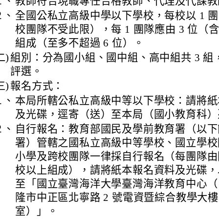
１、
教師符合現職專任合格教師、代理及代課教
２、
全國公私立高級中學以下學校，每校以 1 
校團隊不受此限），每 1 團隊應由 3 位（
組成（至多不超過 6 位）。
二)
組別：分為國小組、國中組、高中組共 3 組
評選。
三)
報名方式：
１、
本局所轄公私立高級中等以下學校：請將紙
及光碟，逕寄（送）至本局（國小教育科）
２、
自行報名：教育部國民及學前教育署（以下
署）管轄之國私立高級中等學校、國立學校
小學及跨校團隊一律採自行報名（每團隊由同
校以上組成），請將紙本報名資料及光碟，
至「國立臺灣海洋大學臺灣海洋教育中心（ 20
隆市中正區北寧路 2 號電資暨綜合教學大樓 
室）」。