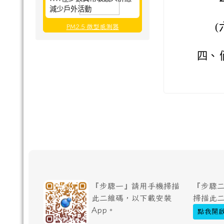
減少戶外活動
(
PM2.5 微型感測器
四、
『步驟一』請用手機掃描
『步驟二
此二維碼，以下載安裝
掃描此
App。
點我開啟