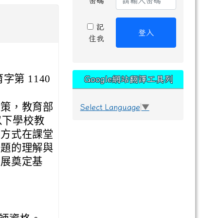
密碼
記
登入
住我
字第 1140
Google網站翻譯工具列
政策，教育部
Select Language
▼
以下學校教
學方式在課堂
議題的理解與
發展奠定基