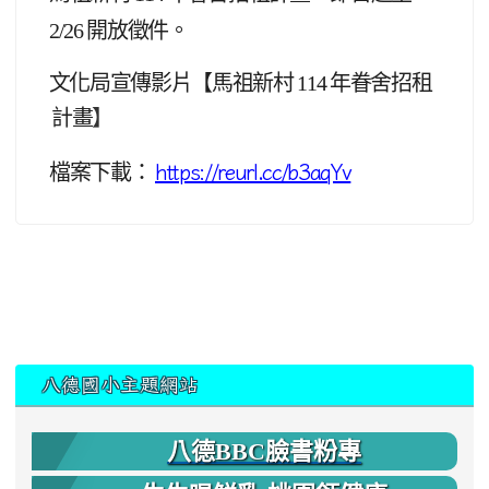
2/26 開放徵件。
文化局宣傳影片【
馬祖新村 114 年眷舍招租
計畫
】
檔案下載：
https://reurl.cc/b3aqYv
:::
八德國小主題網站
八德BBC臉書粉專