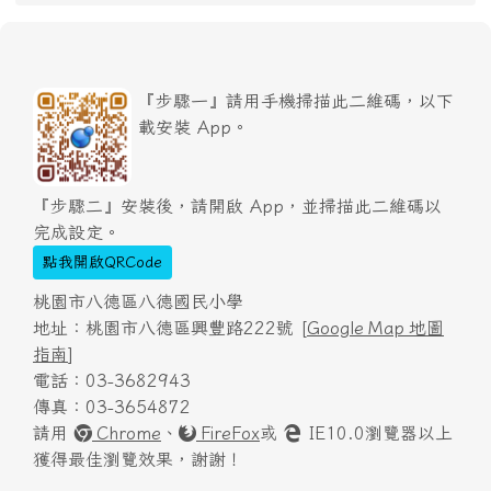
『步驟一』請用手機掃描此二維碼，以下
載安裝 App。
『步驟二』安裝後，請開啟 App，並掃描此二維碼以
完成設定。
點我開啟QRCode
桃園市八德區八德國民小學
地址：桃園市八德區興豐路222號 [
Google Map 地圖
指南
]
電話：03-3682943
傳真：03-3654872
請用
Chrome
、
FireFox
或
IE10.0瀏覽器以上
獲得最佳瀏覽效果，謝謝！