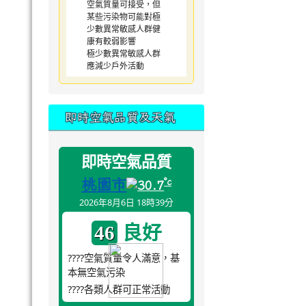
空氣質量可接受，但
某些污染物可能對極
少數異常敏感人群健
康有較弱影響
極少數異常敏感人群
應減少戶外活動
即時空氣品質及天氣
即時空氣品質
桃園市
°c
30.7
2026年8月6日 18時39分
良好
46
????空氣質量令人滿意，基
本無空氣污染
????各類人群可正常活動