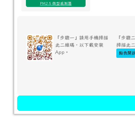
PM2.5 微型感測器
『步驟一』請用手機掃描
『步驟二
此二維碼，以下載安裝
掃描此
App。
點我開啟