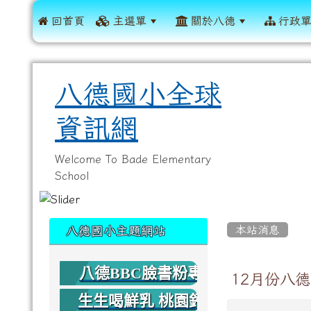
 回首頁
主選單
關於八德
行政
八德國小全球
資訊網
Welcome To Bade Elementary
School
:::
:::
本站消息
八德國小主題網站
八德BBC臉書粉專
12月份八
生生喝鮮乳 桃園鈣