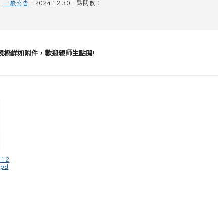
-
一般公告
| 2024-12-30 | 點閱數：
親橋詳如附件，歡迎親師生點閱!
期12
pd