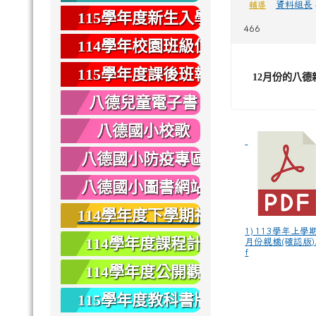
資料組長
輔導
健康
115學年度新生入學
466
專區
114學年校園班級位
置圖
115學年度課後班報
12
月份的八德
名
八德兒童電子書
八德國小校歌
八德國小防疫專區
八德國小圖書網站
114學年度下學期社
1) 113學年上學
團報名
114學年度課程計
月份親橋(確認版).
f
畫
114學年度公開觀
課
115學年度教科書版