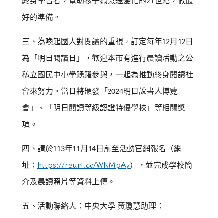
終身學習者，幫助孩子為急速變化的
世紀，做最
21
好的準備。
三、為喚起國人對閱讀的重視，訂定每年
月
日
12
12
為「明日閱讀日」，歡迎本市有進行晨讀活動之公
私立國民中小學踴躍參與，一起為推動終身閱讀社
會來努力。當日將頒發「
明日說書人博覽
2024
會」、「明日閱讀等級認證特優學校」等相關獎
項。
四、請於
年
月
日前至活動官網報名（網
113
11
14
址：
https://reurl.cc/WNMpAy
），並完成學校簡
介及晨讀照片等資料上傳。
五、活動聯絡人：中央大學
黃瓊慧助理：