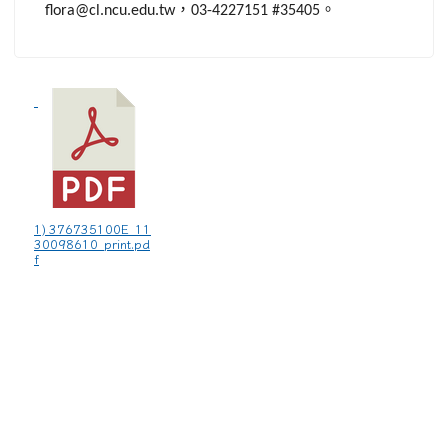
，
。
flora@cl.ncu.edu.tw
03-4227151 #35405
1) 376735100E_11
30098610_print.pd
f