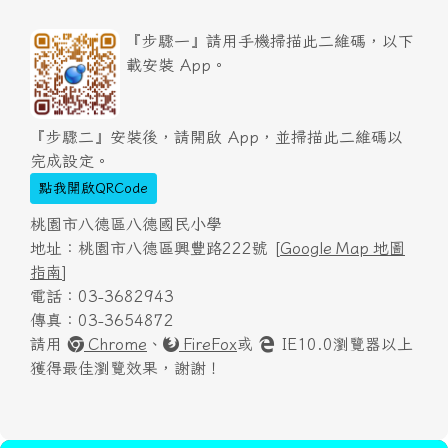
『步驟一』請用手機掃描此二維碼，以下
載安裝 App。
『步驟二』安裝後，請開啟 App，並掃描此二維碼以
完成設定。
點我開啟QRCode
桃園市八德區八德國民小學
地址：桃園市八德區興豐路222號 [
Google Map 地圖
指南
]
電話：03-3682943
傳真：03-3654872
請用
Chrome
、
FireFox
或
IE10.0瀏覽器以上
獲得最佳瀏覽效果，謝謝！