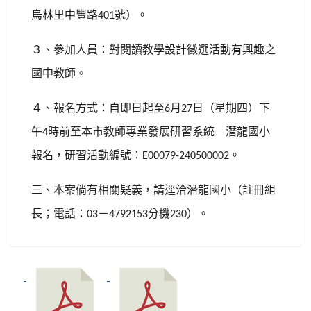
烏林里中豐路
號）。
401
３、參加人員：對閱讀教學設計徵選活動有興趣之
國中教師。
４、報名方式：自即日起至
月
日（星期四）下
6
27
午
時前至本市教師專業發展研習系統—潛龍國小
4
報名，研習活動編號：
。
E00079-240500002
三、本案倘有相關疑義，請逕洽潛龍國小（註冊組
長；電話：
－
分機
）。
03
4792153
230