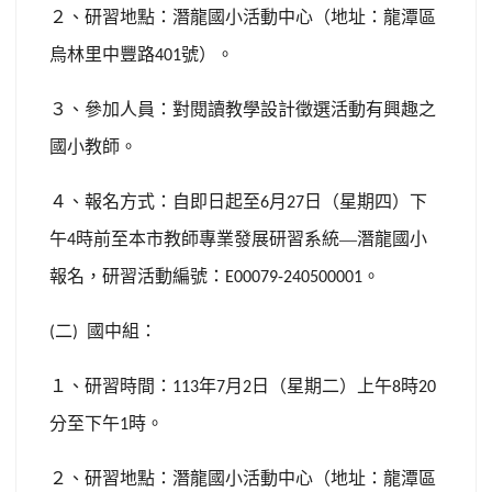
２、研習地點：潛龍國小活動中心（地址：龍潭區
烏林里中豐路
號）。
401
３、參加人員：對閱讀教學設計徵選活動有興趣之
國小教師。
４、報名方式：自即日起至
月
日（星期四）下
6
27
午
時前至本市教師專業發展研習系統—潛龍國小
4
報名，研習活動編號：
。
E00079-240500001
二
國中組：
(
)
１、研習時間：
年
月
日（星期二）上午
時
113
7
2
8
20
分至下午
時。
1
２、研習地點：潛龍國小活動中心（地址：龍潭區