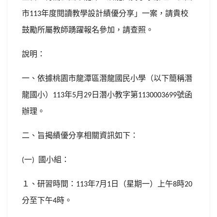
市
年度閱讀教學設計績優分享」一案，請貴校
113
鼓勵所屬教師踴躍報名參加，請查照。
說明：
一、依據桃園市龍潭區潛龍國民小學（以下簡稱潛
龍國小）
年
月
日潛小教字第
號函
113
5
29
1130003699
辦理。
二、旨揭績優分享相關資訊如下：
一
國小組：
(
)
１、研習時間：
年
月
日（星期一）上午
時
113
7
1
8
20
分至下午
時。
4