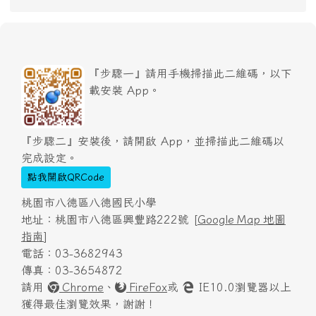
『步驟一』請用手機掃描此二維碼，以下
載安裝 App。
『步驟二』安裝後，請開啟 App，並掃描此二維碼以
完成設定。
點我開啟QRCode
桃園市八德區八德國民小學
地址：桃園市八德區興豐路222號 [
Google Map 地圖
指南
]
電話：03-3682943
傳真：03-3654872
請用
Chrome
、
FireFox
或
IE10.0瀏覽器以上
獲得最佳瀏覽效果，謝謝！