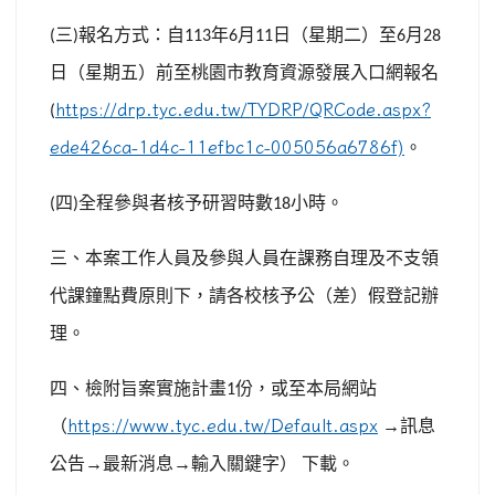
三
報名方式：自
年
月
日（星期二）至
月
(
)
113
6
11
6
28
日（星期五）前至桃園市教育資源發展入口網報名
https://drp.tyc.edu.tw/TYDRP/QRCode.aspx?
(
ede426ca-1d4c-11efbc1c-005056a6786f)
。
四
全程參與者核予研習時數
小時。
(
)
18
三、本案工作人員及參與人員在課務自理及不支領
代課鐘點費原則下，請各校核予公（差）假登記辦
理。
四、檢附旨案實施計畫
份，或至本局網站
1
（
https://www.tyc.edu.tw/Default.aspx
→訊息
公告→最新消息→輸入關鍵字）
下載。