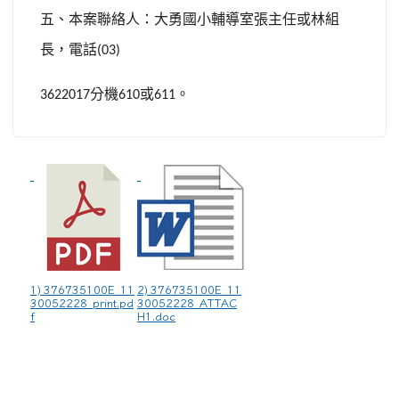
五、本案聯絡人：大勇國小輔導室張主任或林組
長，電話
(03)
分機
或
。
3622017
610
611
1) 376735100E_11
2) 376735100E_11
30052228_print.pd
30052228_ATTAC
f
H1.doc