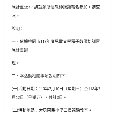
施計畫
份，請
鼓勵所屬教師踴躍報名參加，請查
1
照。
說明：
一、依據桃園市
年度兒童文學種子教師培訓實
113
施計畫辦
理。
二、本活動相關事項說明如下：
一
活動日期：
年
月
日（星期三）至
年
(
)
113
7
10
113
7
月
日（星期五），共計
日。
12
3
二
活動地點：大勇國民小學三樓視聽教室。
(
)