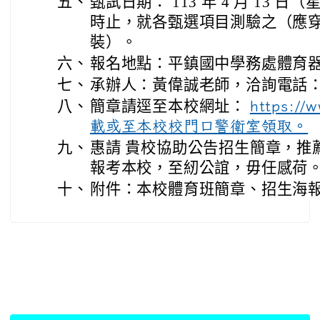
五、
甄試日期： 113 年 4 月 13 日（
時止，就各甄選項目測驗之（應
裝）。
六、
報名地點：平鎮國中學務處體育
七、
承辦人：黃偉誠老師，洽詢電話： 457
八、
簡章請逕至本校網址：
https://
載或至本校校門口警衛室領取。
九、
惠請 貴校協助公告招生簡章，推
報考本校，至紉公誼，毋任感荷
十、
附件：本校體育班簡章、招生海
:::