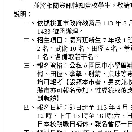
並將相關資訊轉知貴校學生，敬請
說明：
一、
依據桃園市政府教育局 113 年 3 月
1433 號函辦理。
二、
招生項目：體育班新生 7 年級 1 班
2 名、武術 10 名、田徑 4 名、拳
1 名，各備取若干名。
三、
報名資格：公私立國民中小學畢
術、田徑、拳擊、射箭、桌球等
均可報考【設籍本市者，男女兼
縣市亦可報名參加，惟經錄取後
到就讀】
四、
報名日期：即日起至 113 年 4 月 3
12 時，下午 13 時至 16 時(六、日除
日本校親職日補休，報名暫停一