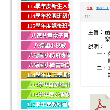
健康
115學年度新生入學
學務主任
學務
專區
114學年校園班級位
235
置圖
115學年度課後班報
主旨：
函
名
八德兒童電子書
樂
八德國小校歌
說明：
一、
八德國小防疫專區
八德國小圖書網站
二、
114學年度下學期社
團報名
114學年度課程計
畫
114學年度公開觀
課
115學年度教科書版