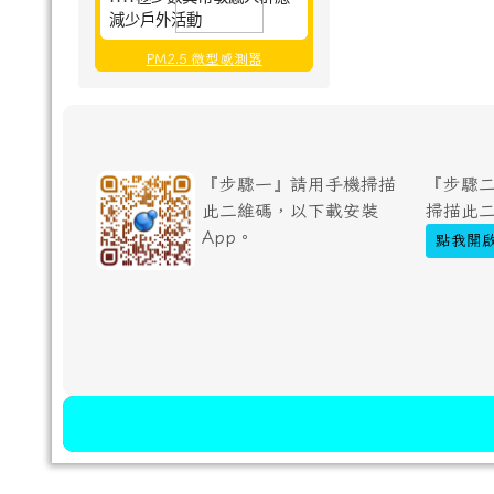
減少戶外活動
PM2.5 微型感測器
『步驟一』請用手機掃描
『步驟二
此二維碼，以下載安裝
掃描此
App。
點我開啟