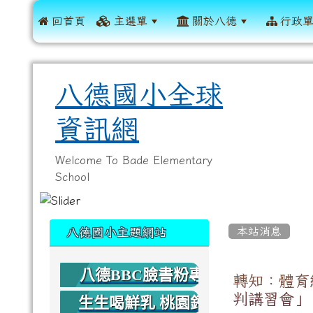
 回首頁
主選單
關於八德
行政
八德國小全球
資訊網
Welcome To Bade Elementary
School
:::
:::
本站消息
八德國小主題網站
八德BBC臉書粉專
轉知：體育
判講習會」
生生喝鮮乳 桃園鈣