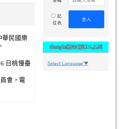
密碼
記
登入
住我
中華民國樂
。
Google網站翻譯工具列
26 日桃慢壘
Select Language
▼
委員會，電