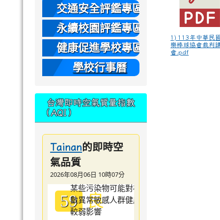
本
交通安全評鑑專區
永續校園評鑑專區
1) 113年中華民
健康促進學校專區
樂棒球協會裁判
會.pdf
學校行事曆
台灣即時空氣質量指數
（AQI）
的即時空
Tainan
氣品質
2026年08月06日 10時07分
良
59