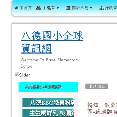
 回首頁
主選單
關於八德
行政
八德國小全球
資訊網
Welcome To Bade Elementary
School
:::
:::
本站消息
八德國小主題網站
八德BBC臉書粉專
轉知：教育
區-適應體
生生喝鮮乳 桃園鈣