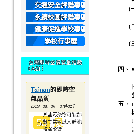
本
交通安全評鑑專區
(
永續校園評鑑專區
(
健康促進學校專區
學校行事曆
(
台灣即時空氣質量指數
四、
（AQI）
的即時空
Tainan
氣品質
五、
2026年08月06日 07時02分
良
53