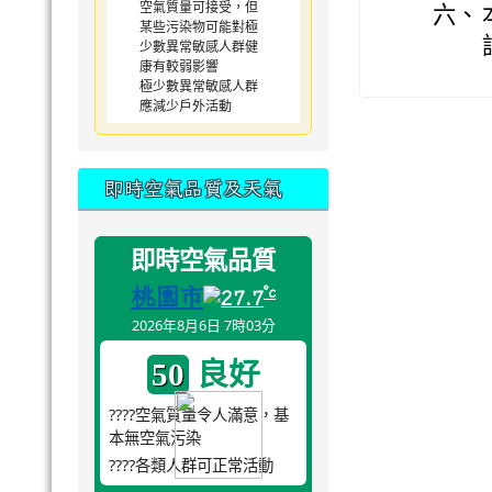
空氣質量可接受，但
六、
某些污染物可能對極
少數異常敏感人群健
康有較弱影響
極少數異常敏感人群
應減少戶外活動
即時空氣品質及天氣
即時空氣品質
桃園市
°c
27.7
2026年8月6日 7時03分
良好
50
????空氣質量令人滿意，基
本無空氣污染
????各類人群可正常活動