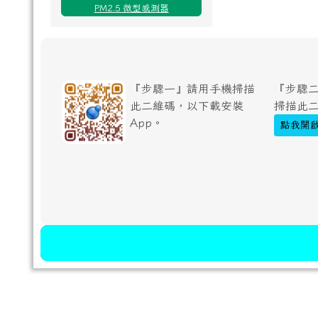
PM2.5 微型感測器
『步驟一』請用手機掃描
『步驟二
此二維碼，以下載安裝
掃描此
App。
點我開啟