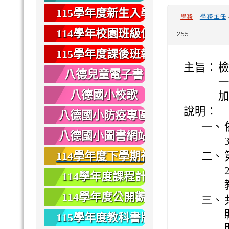
健康
115學年度新生入學
學務主任
學務
專區
114學年校園班級位
255
置圖
115學年度課後班報
主旨：
名
八德兒童電子書
八德國小校歌
說明：
八德國小防疫專區
一、
八德國小圖書網站
114學年度下學期社
二、
團報名
114學年度課程計
畫
114學年度公開觀
三、
課
115學年度教科書版