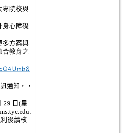
大專院校與
升身心障礙
更多方案與
融合教育之
JcQ4Umb8
資訊通知，，
29 日(星
yc.edu.
以利後續核