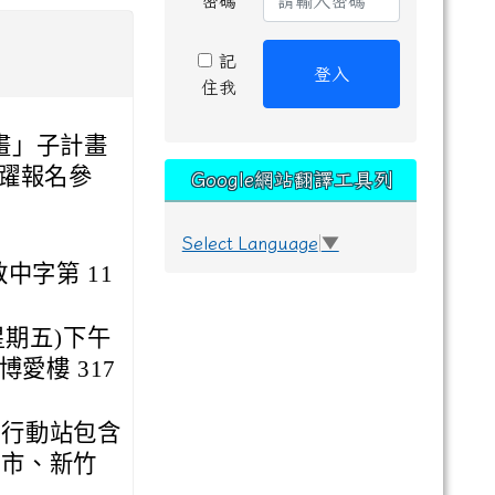
密碼
記
登入
住我
畫」子計畫
躍報名參
Google網站翻譯工具列
Select Language
▼
教中字第 11
(星期五)下午
博愛樓 317
學行動站包含
竹市、新竹