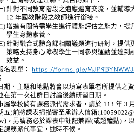
縣、宜蘭縣及連江縣，其目的如下：
一)
針對不同教育階段之適應體育交流，並輔導
12 年國教階段之教師進行銜接。
二)
增進有關特需學生進行體能評估之能力，提
學生身體素養。
三)
針對融合式體育課相關議題進行研討，提供
策略支持身心障礙學生一同參與運動並達到
效益。
報名表單：
https://forms.gle/MJP9BYNWW
；
日期、主題和地點將會以填寫表單者所提供之
並在第一次社群日討論後續研習日期。
市屬學校倘有課務派代需求者，請於 113 年 3 月 
期五)前將課表掃描寄至承辦人信箱(10059022@ms.t
tw)，另請務必於課表中註記兼課(或超鐘點)，
定課務派代事宜，逾時不候。