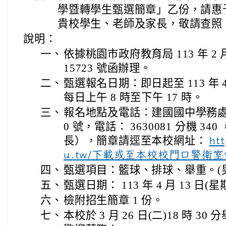
學暨轉學生甄選簡章」乙份，請惠
貴校學生、老師及家長，敬請查照
說明：
一、
依據桃園市政府教育局 113 年 2 月
15723 號函辦理。
二、
甄選報名日期：即日起至 113 年 
每日上午 8 時至下午 17 時。
三、
報名地點及電話：建國國中學務處
0 號，電話： 3630081 分機 3
長），簡章請逕至本校網址：
ht
u.tw/下載或至本校校門口警衛
四、
甄選項目：籃球、排球、舉重。(
五、
甄選日期： 113 年 4 月 13 日(
六、
檢附招生簡章 1 份。
七、
本校於 3 月 26 日(二)18 時 