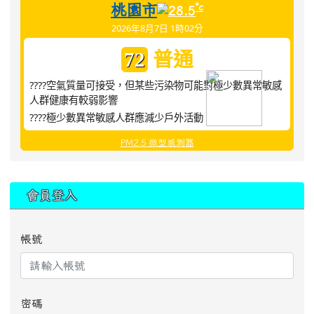
桃園市
°c
28.5
2026年8月7日 1時02分
普通
72
????空氣質量可接受，但某些污染物可能對極少數異常敏感
人群健康有較弱影響
????極少數異常敏感人群應減少戶外活動
PM2.5 微型感測器
:::
會員登入
帳號
密碼