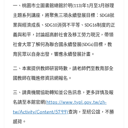
一、桃園市立圖書館總
館於明
年
月至
月辦理
(113)
1
3
主題系列講座，將聚焦三項永續發展目標：
就
SDG8
業與經濟成長、
消弭不平等、
制度的正
SDG10
SDG16
義與和平，討論超高齡社會及移工勞力現況，帶領
社會大眾了解何為聯合國永續發展
目標，教
(SDGs)
育民眾以自身出發，響應永續發展計畫。
二、
本案提供教師研習時數，請老師們至教育部全
國教師在職進修資訊網報名。
三、
請貴機關協助轉知並公告訊息，更多詳情及報
名請至本館官網
https://www.typl.gov.tw/zh-
(
tw/Activity/Content/5799)
查詢，至紉公誼，不勝
感荷。