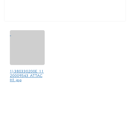
1) 380330200E_11
20009543_ATTAC
H1.jpg