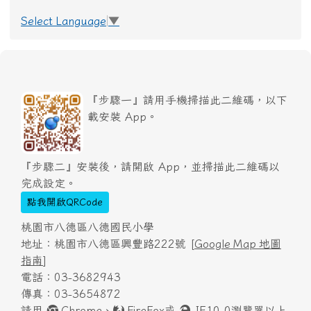
Select Language
▼
『步驟一』請用手機掃描此二維碼，以下
載安裝 App。
『步驟二』安裝後，請開啟 App，並掃描此二維碼以
完成設定。
點我開啟QRCode
桃園市八德區八德國民小學
地址：桃園市八德區興豐路222號 [
Google Map 地圖
指南
]
電話：03-3682943
傳真：03-3654872
請用
Chrome
、
FireFox
或
IE10.0瀏覽器以上