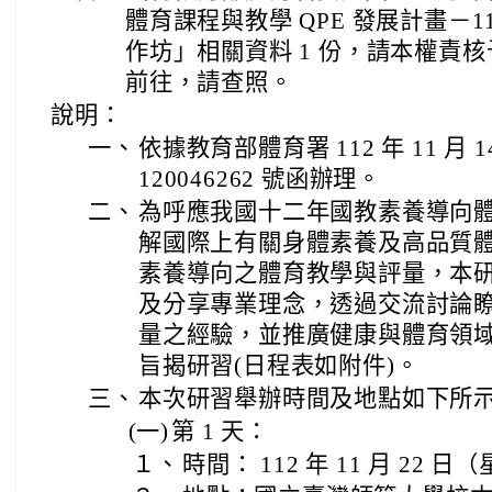
體育課程與教學 QPE 發展計畫－1
作坊」相關資料 1 份，請本權責核
前往，請查照。
說明：
一、
依據教育部體育署 112 年 11 月 
120046262 號函辦理。
二、
為呼應我國十二年國教素養導向
解國際上有關身體素養及高品質
素養導向之體育教學與評量，本
及分享專業理念，透過交流討論
量之經驗，並推廣健康與體育領
旨揭研習(日程表如附件)。
三、
本次研習舉辦時間及地點如下所
(一)
第 1 天：
１、
時間： 112 年 11 月 22 日