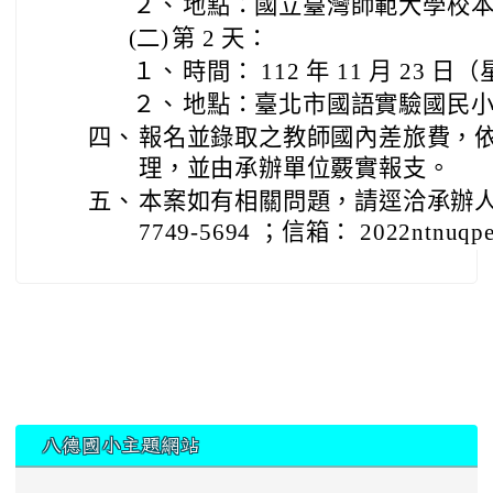
２、
地點：國立臺灣師範大學校
(二)
第 2 天：
１、
時間： 112 年 11 月 23 日
２、
地點：臺北市國語實驗國民
四、
報名並錄取之教師國內差旅費，
理，並由承辦單位覈實報支。
五、
本案如有相關問題，請逕洽承辦人劉
7749-5694 ；信箱： 2022ntnuqpe
:::
八德國小主題網站