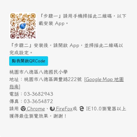
『步驟一』請用手機掃描此二維碼，以下
載安裝 App。
『步驟二』安裝後，請開啟 App，並掃描此二維碼以
完成設定。
點我開啟QRCode
桃園市八德區八德國民小學
地址：桃園市八德區興豐路222號 [
Google Map 地圖
指南
]
電話：03-3682943
傳真：03-3654872
請用
Chrome
、
FireFox
或
IE10.0瀏覽器以上
獲得最佳瀏覽效果，謝謝！