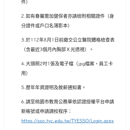
件）
2.
如有眷屬需加健保者亦請檢附相關證件（身
分證件或戶口名簿影本）
3.
於
112
年
8
月
1
日前繳交公立醫院體格檢查表
（含最近
3
個月內胸部Ｘ光透視）。
4.
大頭照
2
吋
1
張及電子檔（
jpg
檔案，員工卡
用）
5.
歷年年資證明及敘薪通知書。
6.
請至桃園市教育公務單依認證授權平台申請
新帳號或申請調校程序：
https://sso.tyc.edu.tw/TYESSO/Login.aspx