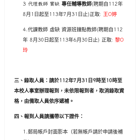
3 代理教師 實缺
專任輔導教師
(
聘期自
112
年
8
月
1
日起至
113
年
7
月
31
日止
)
正取
:
王
O
婷
4.
代課教師
虛缺
資源班鐘點教師
(
聘期自
112
年
8
月
30
日起至
113
年
6
月
30
日止
)
正取
:
黎
O
玲
三、錄取人員：請於
112
年
7
月
31
日
9
時至
10
時至
本校人事室辦理報到，未依限報到者，取消錄取資
格，由備取人員依序遞補。
四、報到人員請攜帶以下證件：
1.
郵局帳戶封面影本（若無帳戶請於申請後補