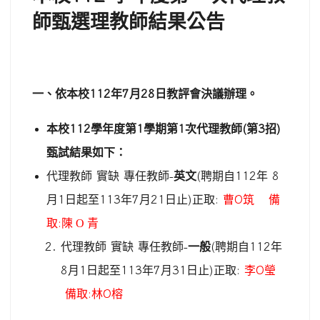
師甄選理教師結果公告
一、依本校
112
年
7
月
28
日教評會決議辦理。
本校
112
學年度第
1
學期第
1
次代理教師
(
第
3
招
)
甄試結果如下：
代理教師
實缺
專任教師
-
英文
(
聘期自
112
年
8
月
1
日起至
113
年
7
月
21
日止
)
正取
:
曹
O
筑
備
取
:
陳 O 青
代理教師
實缺
專任教師
-
一般
(
聘期自
112
年
8
月
1
日起至
113
年
7
月
31
日止
)
正取
:
李
O
瑩
備取
:
林
O
榕