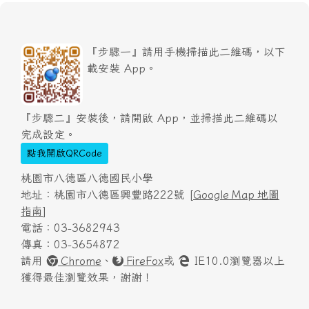
『步驟一』請用手機掃描此二維碼，以下
載安裝 App。
『步驟二』安裝後，請開啟 App，並掃描此二維碼以
完成設定。
點我開啟QRCode
桃園市八德區八德國民小學
地址：桃園市八德區興豐路222號 [
Google Map 地圖
指南
]
電話：03-3682943
傳真：03-3654872
請用
Chrome
、
FireFox
或
IE10.0瀏覽器以上
獲得最佳瀏覽效果，謝謝！